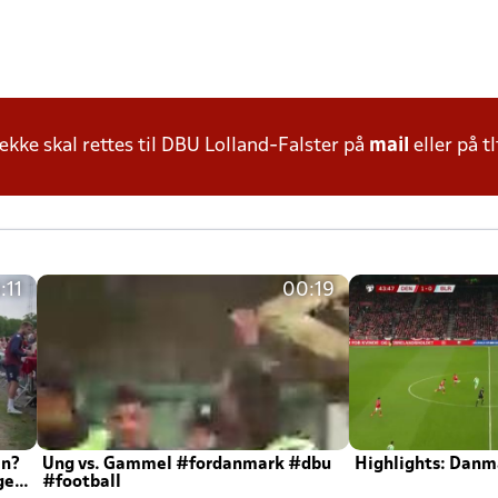
ke skal rettes til DBU Lolland-Falster på
mail
eller på tl
:11
00:19
en?
Ung vs. Gammel #fordanmark #dbu
Highlights: Danma
ger
#football