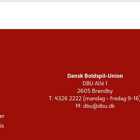
Dansk Boldspil-Union
DBU Allé 1
2605 Brøndby
T: 4326 2222 (mandag - fredag 9-16
M:
dbu@dbu.dk
ger
ik