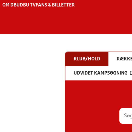
OM DBU
DBU TV
FANS & BILLETTER
KLUB/HOLD
RÆKK
UDVIDET KAMPSØGNING