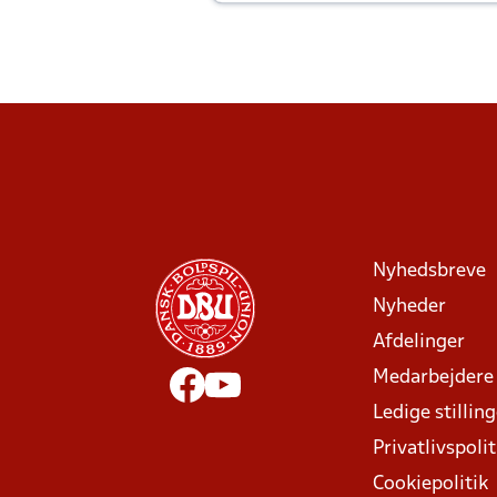
Joachim altid til efter kampe?
Nyhedsbreve
Nyheder
Afdelinger
Medarbejdere
Ledige stillin
Privatlivspolit
Cookiepolitik