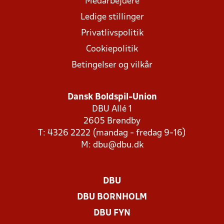
Medarbejdere
Ledige stillinger
Privatlivspolitik
Cookiepolitik
Betingelser og vilkår
Dansk Boldspil-Union
DBU Allé 1
2605 Brøndby
T: 4326 2222 (mandag - fredag 9-16)
M:
dbu@dbu.dk
DBU
DBU BORNHOLM
DBU FYN