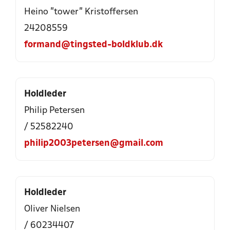
Heino "tower" Kristoffersen
24208559
formand@tingsted-boldklub.dk
Holdleder
Philip Petersen
/ 52582240
philip2003petersen@gmail.com
Holdleder
Oliver Nielsen
/ 60234407