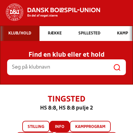
Hvad vil du søge efter?
KLUB/HOLD
RÆKKE
SPILLESTED
KAMP
INDHOLD OG NYHEDER
Find en klub eller et hold
STILLINGER, RESULTATER, KLUBBER OG
HOLD
TINGSTED
HS 8:8, HS 8:8 pulje 2
STILLING
INFO
KAMPPROGRAM