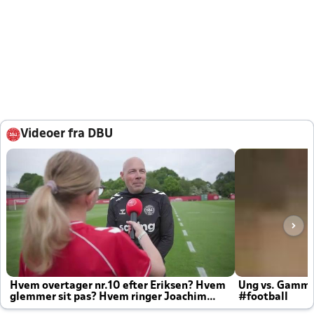
Videoer fra DBU
Hvem overtager nr.10 efter Eriksen? Hvem
Ung vs. Gamm
glemmer sit pas? Hvem ringer Joachim
#football
altid til efter kampe?