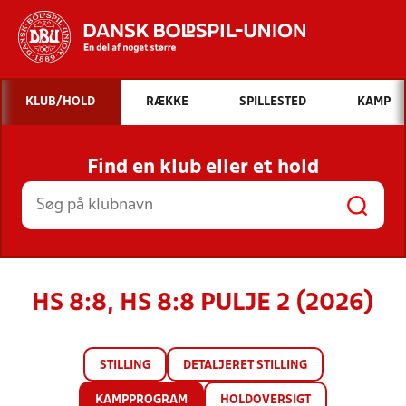
Hvad vil du søge efter?
KLUB/HOLD
RÆKKE
SPILLESTED
KAMP
INDHOLD OG NYHEDER
Find en klub eller et hold
STILLINGER, RESULTATER, KLUBBER OG
HOLD
HS 8:8, HS 8:8 PULJE 2 (2026)
STILLING
DETALJERET STILLING
KAMPPROGRAM
HOLDOVERSIGT