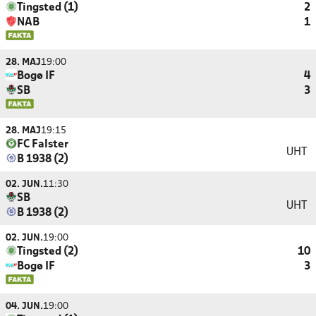
Tingsted (1)
2
NAB
1
28. MAJ
19:00
Bogø IF
4
SB
3
28. MAJ
19:15
FC Falster
UHT
B 1938 (2)
02. JUN.
11:30
SB
UHT
B 1938 (2)
02. JUN.
19:00
Tingsted (2)
10
Bogø IF
3
04. JUN.
19:00