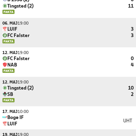
B 1938 (2)
0
Tingsted (2)
11
06. MAJ
19:00
LUIF
3
FC Falster
3
12. MAJ
19:00
FC Falster
0
NAB
4
12. MAJ
19:00
Tingsted (2)
10
SB
2
17. MAJ
10:00
Bogø IF
UHT
LUIF
19. MAJ
19:00