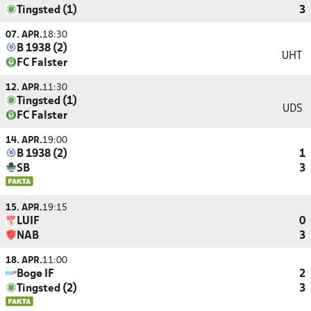
Tingsted (1)
3
07. APR.
18:30
B 1938 (2)
UHT
FC Falster
12. APR.
11:30
Tingsted (1)
UDS
FC Falster
14. APR.
19:00
B 1938 (2)
1
SB
3
15. APR.
19:15
LUIF
0
NAB
3
18. APR.
11:00
Bogø IF
2
Tingsted (2)
3