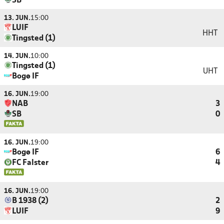
SB
13. JUN.
15:00
LUIF
HHT
Tingsted (1)
14. JUN.
10:00
Tingsted (1)
UHT
Bogø IF
16. JUN.
19:00
NAB
3
SB
0
16. JUN.
19:00
Bogø IF
6
FC Falster
4
16. JUN.
19:00
B 1938 (2)
2
LUIF
9