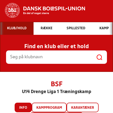
Hvad vil du søge efter?
KLUB/HOLD
RÆKKE
SPILLESTED
KAMP
INDHOLD OG NYHEDER
Find en klub eller et hold
STILLINGER, RESULTATER, KLUBBER OG
HOLD
BSF
U14 Drenge Liga 1 Træningskamp
INFO
KAMPPROGRAM
KARANTÆNER