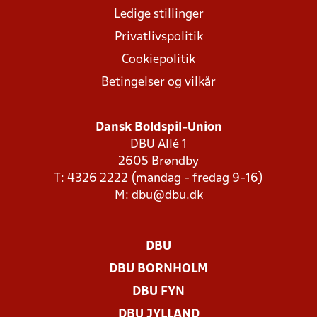
Ledige stillinger
Privatlivspolitik
Cookiepolitik
Betingelser og vilkår
Dansk Boldspil-Union
DBU Allé 1
2605 Brøndby
T: 4326 2222 (mandag - fredag 9-16)
M:
dbu@dbu.dk
DBU
DBU BORNHOLM
DBU FYN
DBU JYLLAND