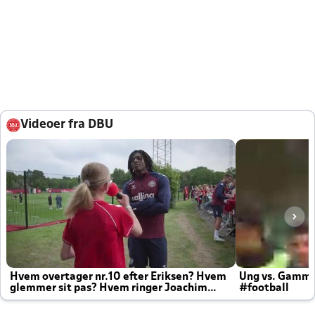
Videoer fra DBU
Hvem overtager nr.10 efter Eriksen? Hvem
Ung vs. Gamm
glemmer sit pas? Hvem ringer Joachim
#football
altid til efter kampe?