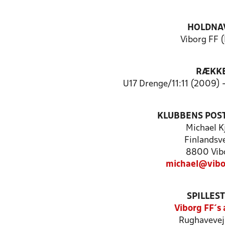
HOLDNA
Viborg FF (
RÆKK
U17 Drenge/11:11 (2009) 
KLUBBENS POS
Michael K
Finlandsve
8800 Vib
michael@vibo
SPILLES
Viborg FF´s
Rughavevej