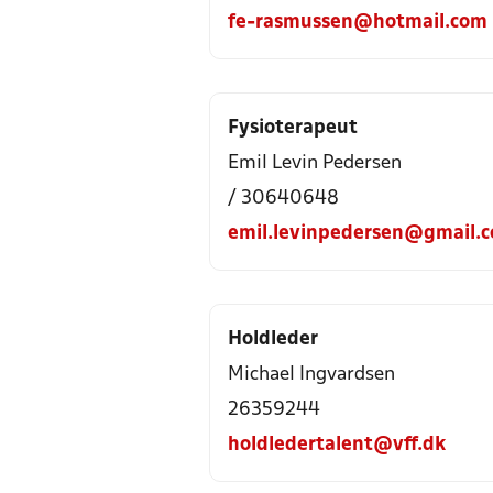
fe-rasmussen@hotmail.com
Fysioterapeut
Emil Levin Pedersen
/ 30640648
emil.levinpedersen@gmail.
Holdleder
Michael Ingvardsen
26359244
holdledertalent@vff.dk