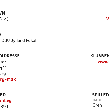
VN
Div.)
V
E
- DBU Jylland Pokal
TADRESSE
KLUBBEN
jær
www.v
j 11
org
rg-ff.dk
TED
SPILLE
TRØJE
 anlæg
Grøn
 39 b