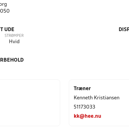
org
3050
T UDE
DIS
STRØMPER
Hvid
ORBEHOLD
Træner
Kenneth Kristiansen
51173033
kk@hee.nu