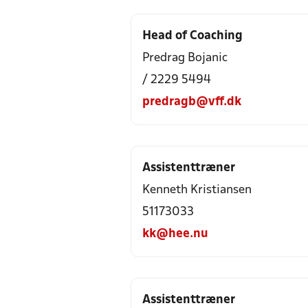
Head of Coaching
Predrag Bojanic
/ 2229 5494
predragb@vff.dk
Assistenttræner
Kenneth Kristiansen
51173033
kk@hee.nu
Assistenttræner