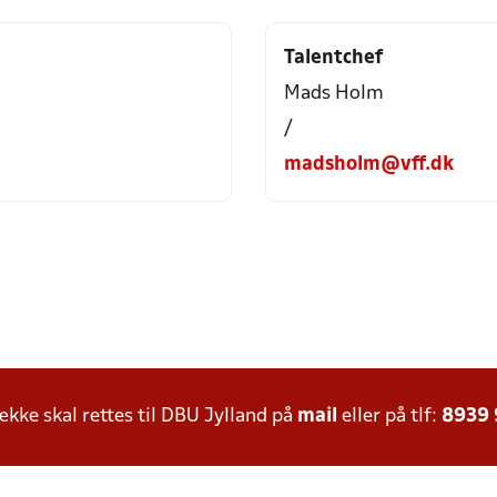
Talentchef
Mads Holm
/
madsholm@vff.dk
ke skal rettes til DBU Jylland på
mail
eller på tlf:
8939