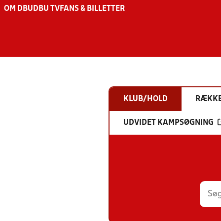
OM DBU
DBU TV
FANS & BILLETTER
KLUB/HOLD
RÆKK
UDVIDET KAMPSØGNING