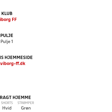
KLUB
iborg FF
PULJE
Pulje 1
S HJEMMESIDE
iborg-ff.dk
DRAGT HJEMME
SHORTS
STRØMPER
Hvid
Grøn