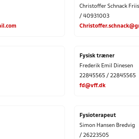
Christoffer Schnack Frii
/ 40931003
il.com
Christoffer.schnack@g
Fysisk træner
Frederik Emil Dinesen
22845565 / 22845565
fd@vff.dk
Fysioterapeut
Simon Hansen Bredvig
/ 26223505