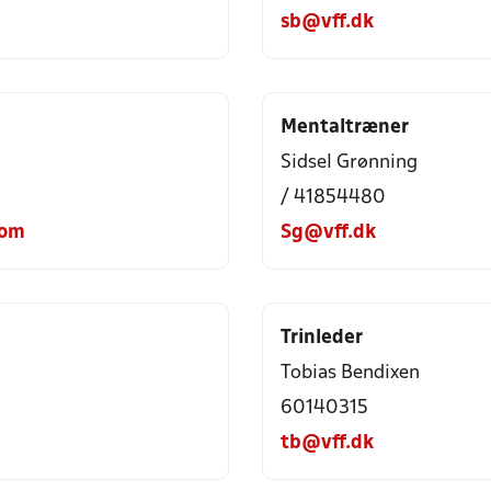
sb@vff.dk
Mentaltræner
Sidsel Grønning
/ 41854480
com
Sg@vff.dk
Trinleder
Tobias Bendixen
60140315
tb@vff.dk