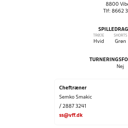
8800 Vib
Tlf: 8662 
SPILLEDRAG
TRØJE
SHORTS
Hvid
Grøn
TURNERINGSF
Nej
Cheftræner
Semko Smakic
/ 2887 3241
ss@vff.dk