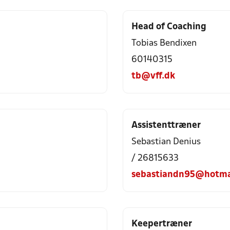
Head of Coaching
Tobias Bendixen
60140315
tb@vff.dk
Assistenttræner
Sebastian Denius
/ 26815633
sebastiandn95@hotma
Keepertræner