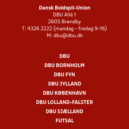
Dansk Boldspil-Union
DBU Allé 1
2605 Brøndby
T: 4326 2222 (mandag - fredag 9-16)
M:
dbu@dbu.dk
DBU
DBU BORNHOLM
DBU FYN
DBU JYLLAND
DBU KØBENHAVN
DBU LOLLAND-FALSTER
DBU SJÆLLAND
FUTSAL