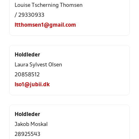
Louise Tscherning Thomsen
/ 29330933
ltthomsen1@gmail.com
Holdleder
Laura Sylvest Olsen
20858512
lso1@jubii.dk
Holdleder
Jakob Moskal
28925543