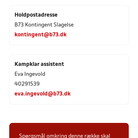
Holdpostadresse
B73 Kontingent Slagelse
kontingent@b73.dk
Kampklar assistent
Eva Ingevold
40291539
eva.ingevold@b73.dk
Spørgsmål omkring denne række skal