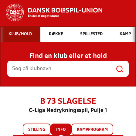
Hvad vil du søge efter?
KLUB/HOLD
RÆKKE
SPILLESTED
KAMP
INDHOLD OG NYHEDER
Find en klub eller et hold
STILLINGER, RESULTATER, KLUBBER OG
HOLD
B 73 SLAGELSE
C-Liga Nedrykningsspil, Pulje 1
STILLING
INFO
KAMPPROGRAM