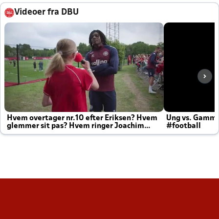
Videoer fra DBU
Hvem overtager nr.10 efter Eriksen? Hvem
Ung vs. Gamm
glemmer sit pas? Hvem ringer Joachim
#football
altid til efter kampe?