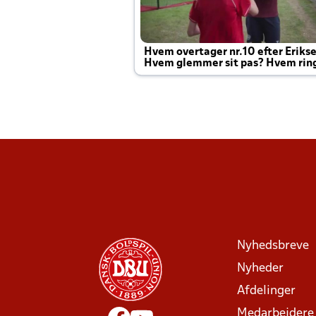
Hvem overtager nr.10 efter Eriks
Hvem glemmer sit pas? Hvem rin
Joachim altid til efter kampe?
Nyhedsbreve
Nyheder
Afdelinger
Medarbejdere