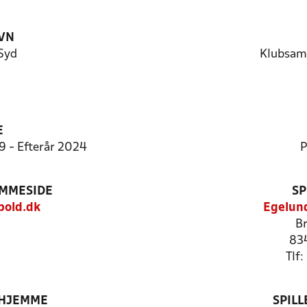
VN
Syd
Klubsam
E
:9 - Efterår 2024
P
EMMESIDE
SP
old.dk
Egelund
B
83
Tlf
 HJEMME
SPIL