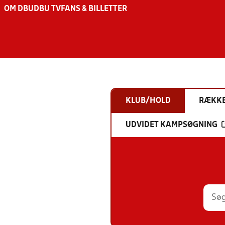
OM DBU
DBU TV
FANS & BILLETTER
KLUB/HOLD
RÆKK
UDVIDET KAMPSØGNING