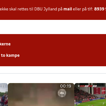
ke skal rettes til DBU Jylland på
mail
eller på tlf:
8939
kerne
e to kampe
:11
00:19