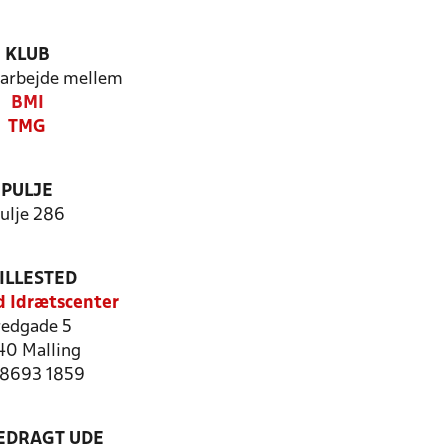
KLUB
arbejde mellem
BMI
TMG
PULJE
ulje 286
ILLESTED
 Idrætscenter
redgade 5
40 Malling
: 8693 1859
LEDRAGT UDE