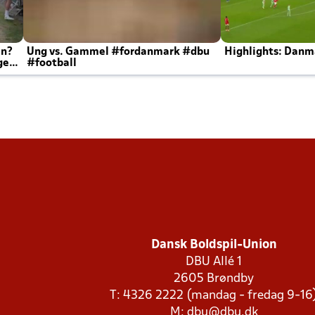
en?
Ung vs. Gammel #fordanmark #dbu
Highlights: Danma
ger
#football
Dansk Boldspil-Union
DBU Allé 1
2605 Brøndby
T: 4326 2222 (mandag - fredag 9-16
M:
dbu@dbu.dk