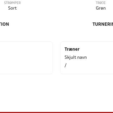
STRØMPER
TRØJE
Sort
Grøn
TION
TURNERI
Træner
Skjult navn
/