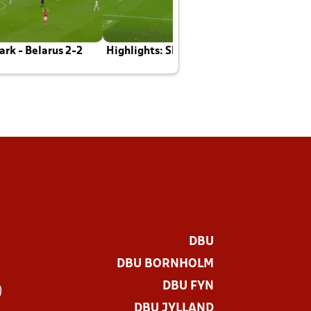
rk - Belarus 2-2
Highlights: Skotland - Danmark 4-2
J
E
DBU
DBU BORNHOLM
DBU FYN
)
DBU JYLLAND