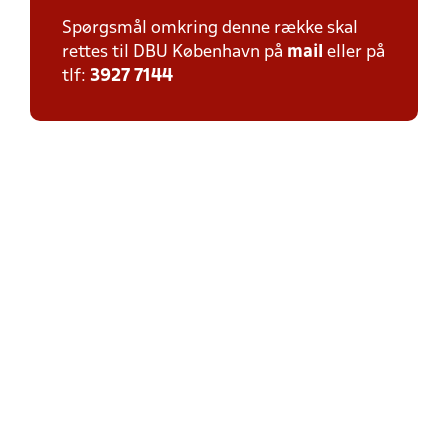
Spørgsmål omkring denne række skal
rettes til DBU København på
mail
eller på
tlf:
3927 7144