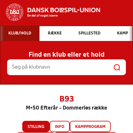
Hvad vil du søge efter?
KLUB/HOLD
RÆKKE
SPILLESTED
KAMP
INDHOLD OG NYHEDER
Find en klub eller et hold
STILLINGER, RESULTATER, KLUBBER OG
HOLD
B93
M+50 Efterår - Dommerløs række
STILLING
INFO
KAMPPROGRAM