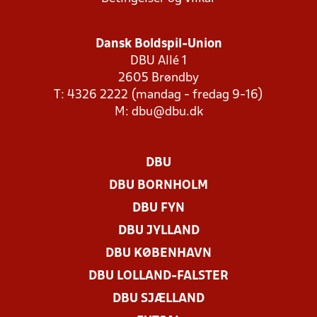
Dansk Boldspil-Union
DBU Allé 1
2605 Brøndby
T: 4326 2222 (mandag - fredag 9-16)
M:
dbu@dbu.dk
DBU
DBU BORNHOLM
DBU FYN
DBU JYLLAND
DBU KØBENHAVN
DBU LOLLAND-FALSTER
DBU SJÆLLAND