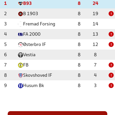
1
B93
8
24
2
B 1903
8
19
!
3
Fremad Forsing
8
14
4
FA 2000
8
13
!
5
Østerbro IF
8
12
!
6
Vestia
8
8
7
FB
8
7
!
8
Skovshoved IF
8
4
!
9
Husum Bk
8
3
!