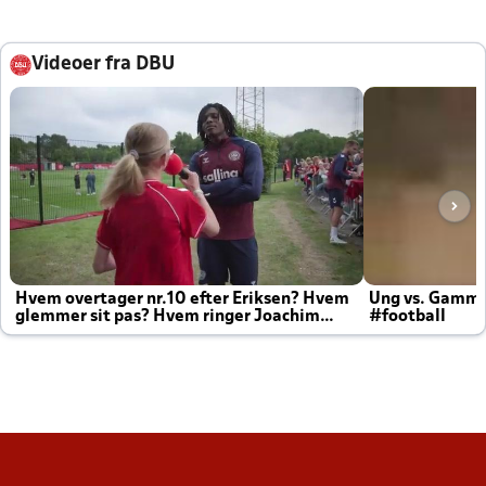
Videoer fra DBU
Hvem overtager nr.10 efter Eriksen? Hvem
Ung vs. Gamm
glemmer sit pas? Hvem ringer Joachim
#football
altid til efter kampe?