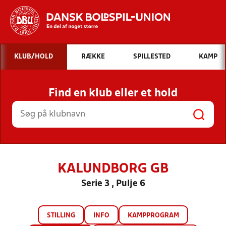
Hvad vil du søge efter?
KLUB/HOLD
RÆKKE
SPILLESTED
KAMP
INDHOLD OG NYHEDER
Find en klub eller et hold
STILLINGER, RESULTATER, KLUBBER OG
HOLD
KALUNDBORG GB
Serie 3 , Pulje 6
STILLING
INFO
KAMPPROGRAM