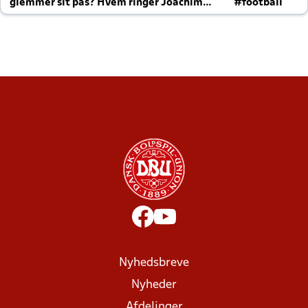
glemmer sit pas? Hvem ringer Joachim
#football
altid til efter kampe?
Nyhedsbreve
Nyheder
Afdelinger