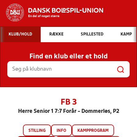
Hvad vil du søge efter?
KLUB/HOLD
RÆKKE
SPILLESTED
KAMP
INDHOLD OG NYHEDER
Find en klub eller et hold
STILLINGER, RESULTATER, KLUBBER OG
HOLD
FB 3
Herre Senior 1 7:7 Forår - Dommerløs, P2
STILLING
INFO
KAMPPROGRAM