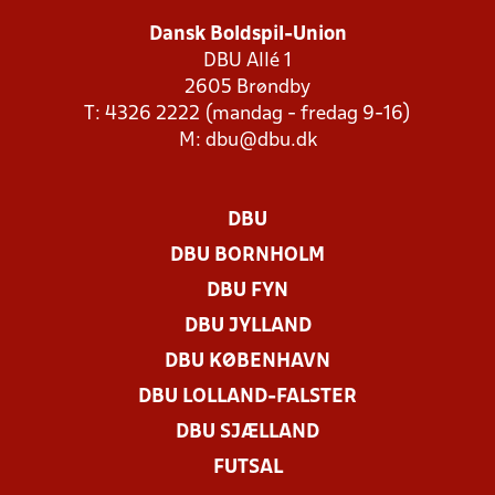
Dansk Boldspil-Union
DBU Allé 1
2605 Brøndby
T: 4326 2222 (mandag - fredag 9-16)
M:
dbu@dbu.dk
DBU
DBU BORNHOLM
DBU FYN
DBU JYLLAND
DBU KØBENHAVN
DBU LOLLAND-FALSTER
DBU SJÆLLAND
FUTSAL