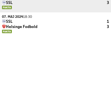
SSL
3
07. MAJ 2024
18:30
SSL
1
Helsinge Fodbold
3