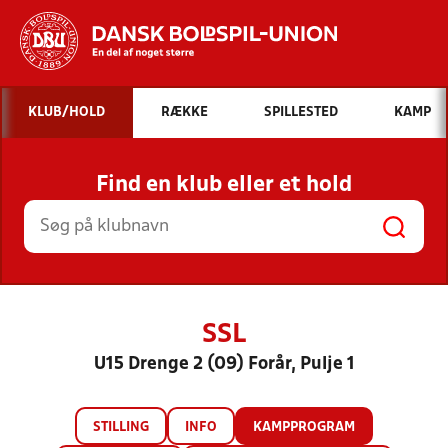
Hvad vil du søge efter?
KLUB/HOLD
RÆKKE
SPILLESTED
KAMP
INDHOLD OG NYHEDER
Find en klub eller et hold
STILLINGER, RESULTATER, KLUBBER OG
HOLD
SSL
U15 Drenge 2 (09) Forår, Pulje 1
STILLING
INFO
KAMPPROGRAM