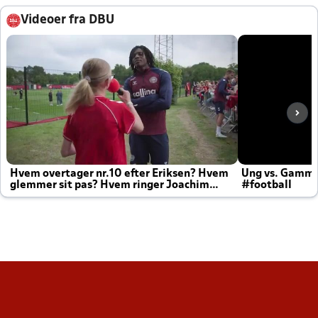
Videoer fra DBU
Hvem overtager nr.10 efter Eriksen? Hvem
Ung vs. Gamm
glemmer sit pas? Hvem ringer Joachim
#football
altid til efter kampe?