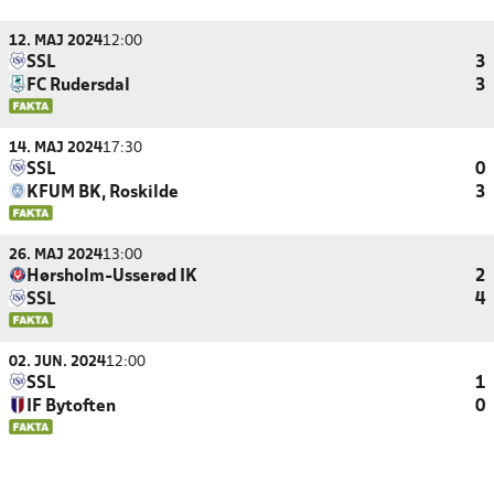
12. MAJ 2024
12:00
SSL
3
FC Rudersdal
3
14. MAJ 2024
17:30
SSL
0
KFUM BK, Roskilde
3
26. MAJ 2024
13:00
Hørsholm-Usserød IK
2
SSL
4
02. JUN. 2024
12:00
SSL
1
IF Bytoften
0