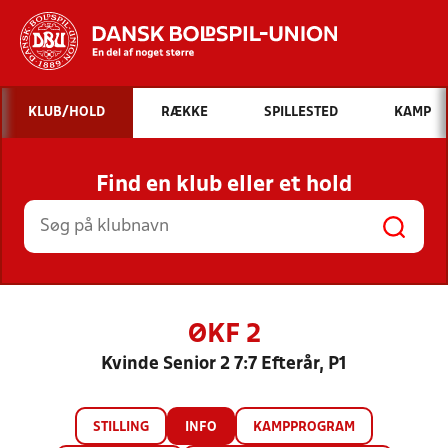
Hvad vil du søge efter?
KLUB/HOLD
RÆKKE
SPILLESTED
KAMP
INDHOLD OG NYHEDER
Find en klub eller et hold
STILLINGER, RESULTATER, KLUBBER OG
HOLD
ØKF 2
Kvinde Senior 2 7:7 Efterår, P1
STILLING
INFO
KAMPPROGRAM