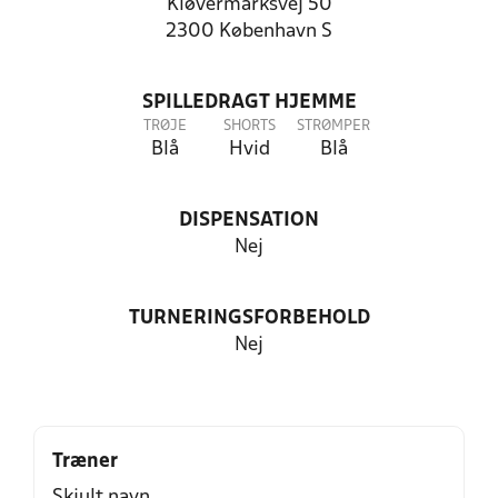
Kløvermarksvej 50
2300 København S
SPILLEDRAGT HJEMME
TRØJE
SHORTS
STRØMPER
Blå
Hvid
Blå
DISPENSATION
Nej
TURNERINGSFORBEHOLD
Nej
Træner
Skjult navn