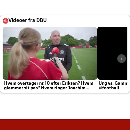
Videoer fra DBU
Hvem overtager nr.10 efter Eriksen? Hvem
Ung vs. Gamm
glemmer sit pas? Hvem ringer Joachim
#football
altid til efter kampe?