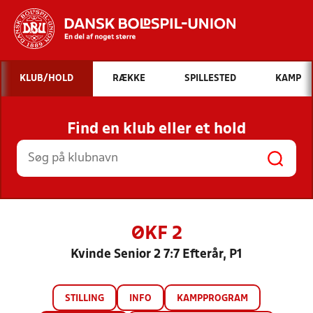
Hvad vil du søge efter?
KLUB/HOLD
RÆKKE
SPILLESTED
KAMP
INDHOLD OG NYHEDER
Find en klub eller et hold
STILLINGER, RESULTATER, KLUBBER OG
HOLD
ØKF 2
Kvinde Senior 2 7:7 Efterår, P1
STILLING
INFO
KAMPPROGRAM