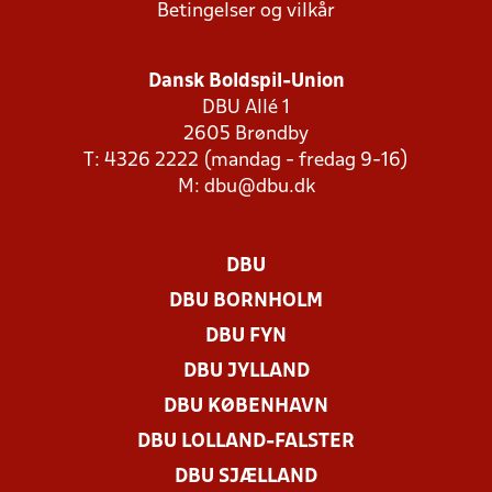
Betingelser og vilkår
Dansk Boldspil-Union
DBU Allé 1
2605 Brøndby
T: 4326 2222 (mandag - fredag 9-16)
M:
dbu@dbu.dk
DBU
DBU BORNHOLM
DBU FYN
DBU JYLLAND
DBU KØBENHAVN
DBU LOLLAND-FALSTER
DBU SJÆLLAND