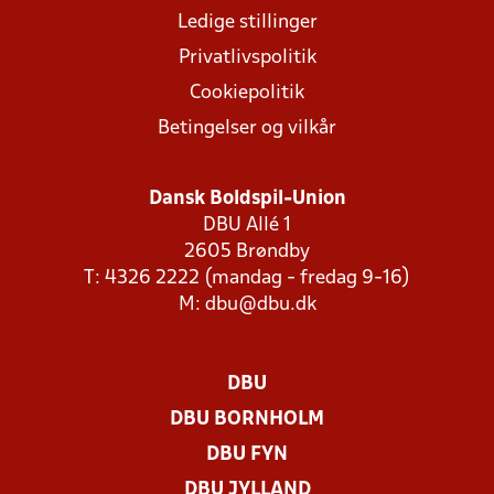
Ledige stillinger
Privatlivspolitik
Cookiepolitik
Betingelser og vilkår
Dansk Boldspil-Union
DBU Allé 1
2605 Brøndby
T: 4326 2222 (mandag - fredag 9-16)
M:
dbu@dbu.dk
DBU
DBU BORNHOLM
DBU FYN
DBU JYLLAND