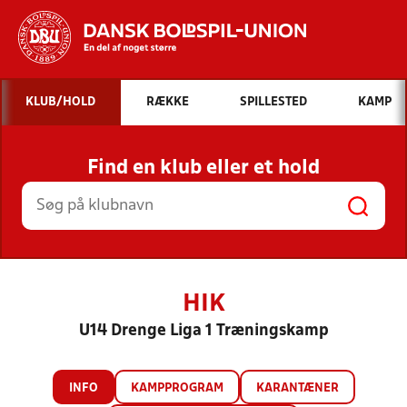
Hvad vil du søge efter?
KLUB/HOLD
RÆKKE
SPILLESTED
KAMP
INDHOLD OG NYHEDER
Find en klub eller et hold
STILLINGER, RESULTATER, KLUBBER OG
HOLD
HIK
U14 Drenge Liga 1 Træningskamp
INFO
KAMPPROGRAM
KARANTÆNER