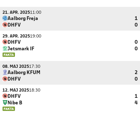
21. APR. 2025
11:00
Aalborg Freja
1
DHFV
0
29. APR. 2025
19:00
DHFV
0
Jetsmark IF
0
08. MAJ 2025
17:30
Aalborg KFUM
2
DHFV
0
12. MAJ 2025
18:30
DHFV
1
Nibe B
4