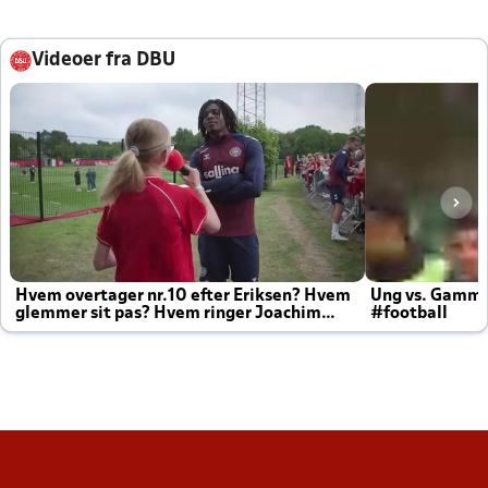
Videoer fra DBU
Hvem overtager nr.10 efter Eriksen? Hvem
Ung vs. Gamm
glemmer sit pas? Hvem ringer Joachim
#football
altid til efter kampe?