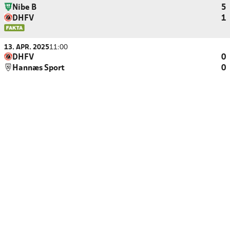
Nibe B
5
DHFV
1
13. APR. 2025
11:00
DHFV
0
Hannæs Sport
0