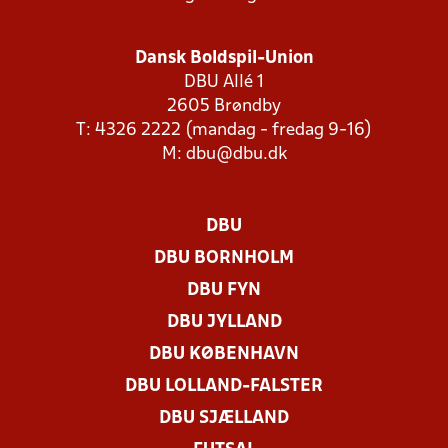
Dansk Boldspil-Union
DBU Allé 1
2605 Brøndby
T: 4326 2222 (mandag - fredag 9-16)
M:
dbu@dbu.dk
DBU
DBU BORNHOLM
DBU FYN
DBU JYLLAND
DBU KØBENHAVN
DBU LOLLAND-FALSTER
DBU SJÆLLAND