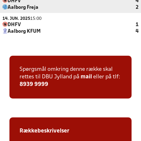
DHFV
4
Aalborg Freja
2
14. JUN. 2025
15:00
DHFV
1
Aalborg KFUM
4
Spørgsmål omkring denne række skal
rettes til DBU Jylland på
mail
eller på tlf:
8939 9999
Rækkebeskrivelser