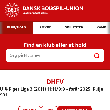
Hvad vil du søge efter?
KLUB/HOLD
RÆKKE
SPILLESTED
KAMP
INDHOLD OG NYHEDER
Find en klub eller et hold
STILLINGER, RESULTATER, KLUBBER OG
HOLD
DHFV
U14 Piger Liga 3 (2011) 11:11/9:9 - forår 2025, Pulje
931