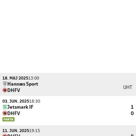
18. MAJ 2025
13:00
Hannæs Sport
UHT
DHFV
03. JUN. 2025
18:30
Jetsmark IF
1
DHFV
0
11. JUN. 2025
19:15