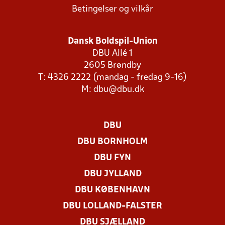
Betingelser og vilkår
Dansk Boldspil-Union
DBU Allé 1
2605 Brøndby
T: 4326 2222 (mandag - fredag 9-16)
M:
dbu@dbu.dk
DBU
DBU BORNHOLM
DBU FYN
DBU JYLLAND
DBU KØBENHAVN
DBU LOLLAND-FALSTER
DBU SJÆLLAND