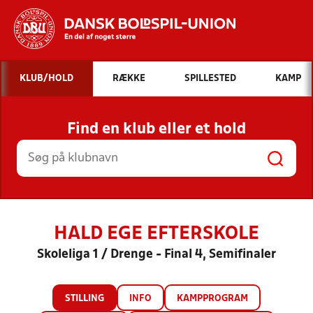
Hvad vil du søge efter?
KLUB/HOLD
RÆKKE
SPILLESTED
KAMP
INDHOLD OG NYHEDER
Find en klub eller et hold
STILLINGER, RESULTATER, KLUBBER OG
HOLD
HALD EGE EFTERSKOLE
Skoleliga 1 / Drenge - Final 4, Semifinaler
STILLING
INFO
KAMPPROGRAM