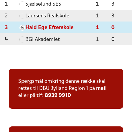
1
Sjælsølund SES
1
3
2
Laursens Realskole
1
3
3
Hald Ege Efterskole
1
0
4
BGI Akademiet
1
0
Spørgsmål omkring denne række skal
rettes til DBU Jylland Region 1 på
mail
eller på tlf:
8939 9910