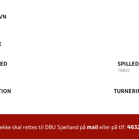
VN
E
TED
SPILLE
TRØJE
TION
TURNERI
ke skal rettes til DBU Sjælland på
mail
eller på tlf:
463