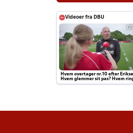
Videoer fra DBU
05
Hvem overtager nr.10 efter Eriks
Hvem glemmer sit pas? Hvem rin
Joachim altid til efter kampe?