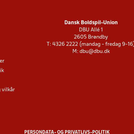
Dansk Boldspil-Union
DBU Allé 1
2605 Brøndby
T: 4326 2222 (mandag - fredag 9-16
M:
dbu@dbu.dk
ger
ik
 vilkår
PERSONDATA- OG PRIVATLIVS-POLITIK