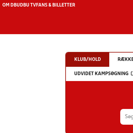
OM DBU
DBU TV
FANS & BILLETTER
KLUB/HOLD
RÆKK
UDVIDET KAMPSØGNING