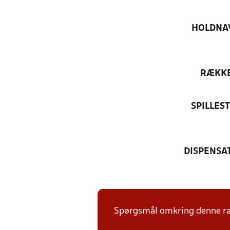
HOLDNA
RÆKK
SPILLES
DISPENSA
Spørgsmål omkring denne ræk