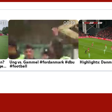
:11
00:19
en?
Ung vs. Gammel #fordanmark #dbu
Highlights: Danma
ger
#football