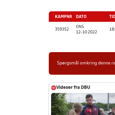
KAMPNR
DATO
TI
ONS.
359352
18
12-10 2022
Spørgsmål omkring denne ræk
Videoer fra DBU
05