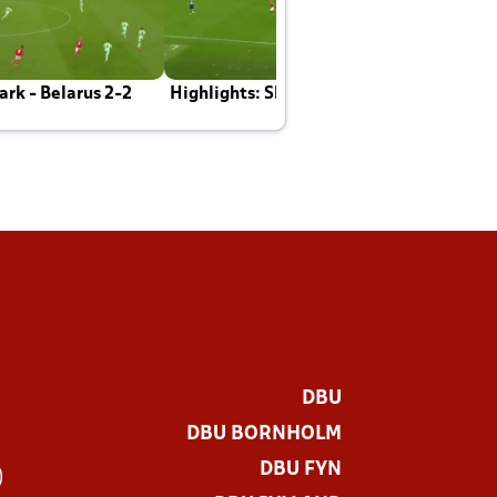
rk - Belarus 2-2
Highlights: Skotland - Danmark 4-2
J
E
DBU
DBU BORNHOLM
DBU FYN
)