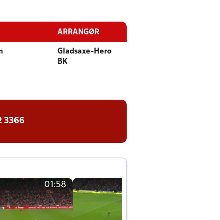
ARRANGØR
n
Gladsaxe-Hero
BK
2 3366
01:58
01:58