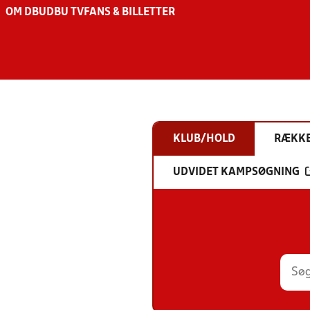
OM DBU
DBU TV
FANS & BILLETTER
KLUB/HOLD
RÆKK
UDVIDET KAMPSØGNING