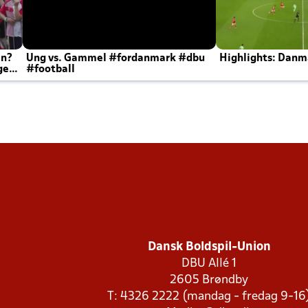
en?
Ung vs. Gammel #fordanmark #dbu
Highlights: Danma
ger
#football
Dansk Boldspil-Union
DBU Allé 1
2605 Brøndby
T: 4326 2222 (mandag - fredag 9-16