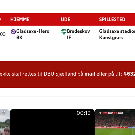
D
HJEMME
UDE
SPILLESTED
Gladsaxe-Hero
Brødeskov
Gladsaxe stadio
:00
BK
IF
Kunstgræs
ke skal rettes til DBU Sjælland på
mail
eller på tlf:
463
:11
00:19