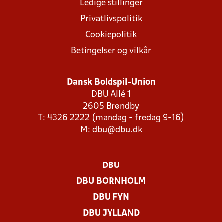
Ledige stillinger
Privatlivspolitik
Cookiepolitik
Betingelser og vilkår
Dansk Boldspil-Union
DBU Allé 1
2605 Brøndby
T: 4326 2222 (mandag - fredag 9-16)
M:
dbu@dbu.dk
DBU
DBU BORNHOLM
DBU FYN
DBU JYLLAND