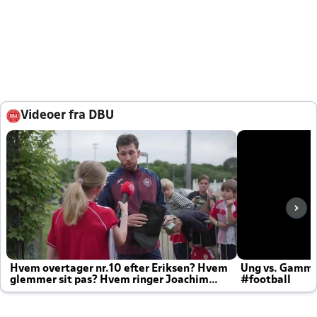
Videoer fra DBU
Hvem overtager nr.10 efter Eriksen? Hvem
Ung vs. Gamm
glemmer sit pas? Hvem ringer Joachim
#football
altid til efter kampe?