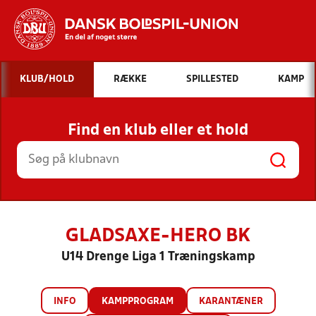
Hvad vil du søge efter?
KLUB/HOLD
RÆKKE
SPILLESTED
KAMP
INDHOLD OG NYHEDER
Find en klub eller et hold
STILLINGER, RESULTATER, KLUBBER OG
HOLD
GLADSAXE-HERO BK
U14 Drenge Liga 1 Træningskamp
INFO
KAMPPROGRAM
KARANTÆNER