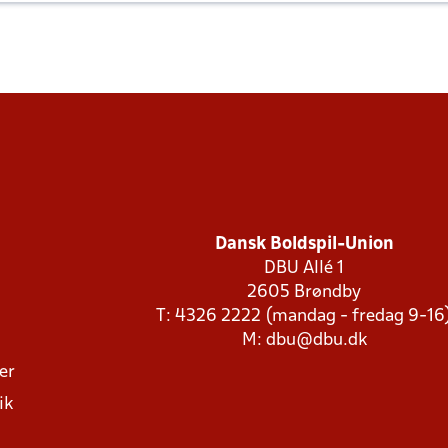
Dansk Boldspil-Union
DBU Allé 1
2605 Brøndby
T: 4326 2222 (mandag - fredag 9-16
M:
dbu@dbu.dk
ger
ik