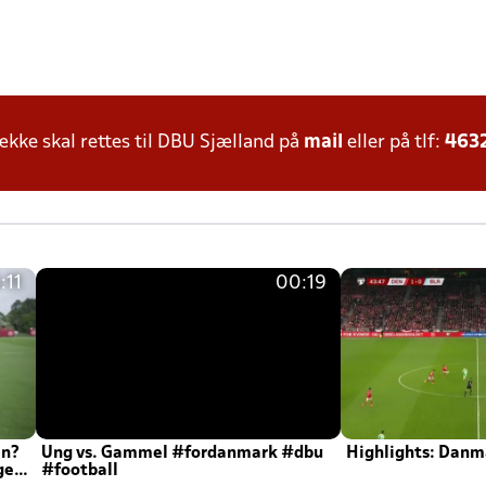
ke skal rettes til DBU Sjælland på
mail
eller på tlf:
463
:11
00:19
en?
Ung vs. Gammel #fordanmark #dbu
Highlights: Danma
ger
#football