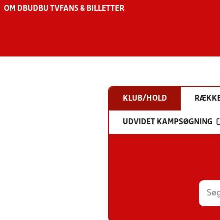
OM DBU
DBU TV
FANS & BILLETTER
KLUB/HOLD
RÆKK
UDVIDET KAMPSØGNING