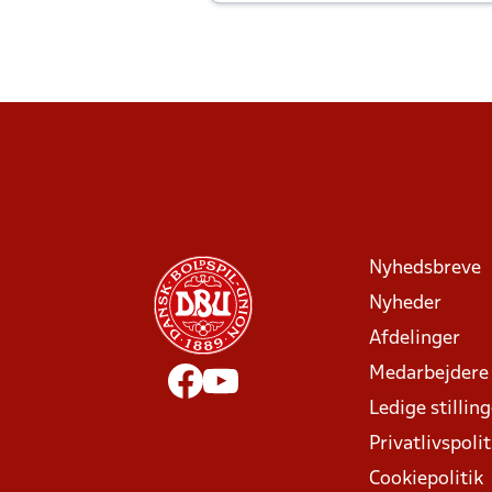
Joachim altid til efter kampe?
Nyhedsbreve
Nyheder
Afdelinger
Medarbejdere
Ledige stillin
Privatlivspolit
Cookiepolitik