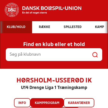
Hvad vil du søge efter?
KLUB/HOLD
RÆKKE
SPILLESTED
KAMP
INDHOLD OG NYHEDER
Find en klub eller et hold
STILLINGER, RESULTATER, KLUBBER OG
HOLD
HØRSHOLM-USSERØD IK
U14 Drenge Liga 1 Træningskamp
INFO
KAMPPROGRAM
KARANTÆNER