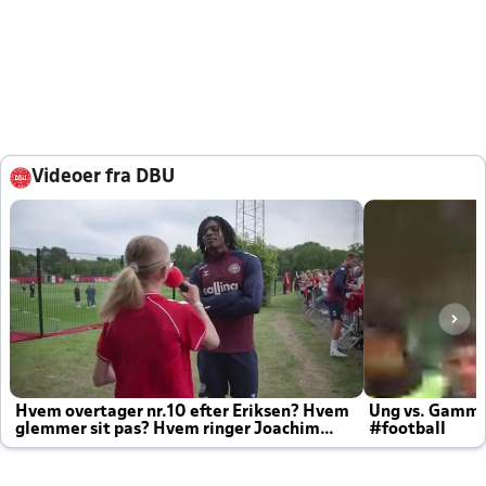
Videoer fra DBU
Hvem overtager nr.10 efter Eriksen? Hvem
Ung vs. Gamm
glemmer sit pas? Hvem ringer Joachim
#football
altid til efter kampe?