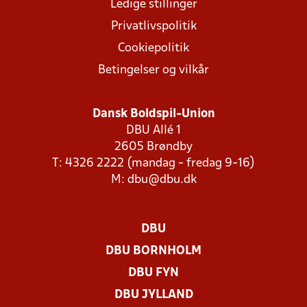
Ledige stillinger
Privatlivspolitik
Cookiepolitik
Betingelser og vilkår
Dansk Boldspil-Union
DBU Allé 1
2605 Brøndby
T: 4326 2222 (mandag - fredag 9-16)
M:
dbu@dbu.dk
DBU
DBU BORNHOLM
DBU FYN
DBU JYLLAND