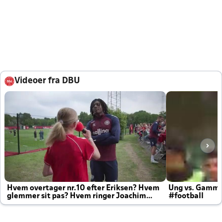
Videoer fra DBU
Hvem overtager nr.10 efter Eriksen? Hvem
Ung vs. Gamm
glemmer sit pas? Hvem ringer Joachim
#football
altid til efter kampe?