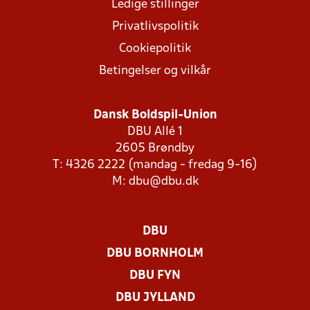
Ledige stillinger
Privatlivspolitik
Cookiepolitik
Betingelser og vilkår
Dansk Boldspil-Union
DBU Allé 1
2605 Brøndby
T: 4326 2222 (mandag - fredag 9-16)
M:
dbu@dbu.dk
DBU
DBU BORNHOLM
DBU FYN
DBU JYLLAND