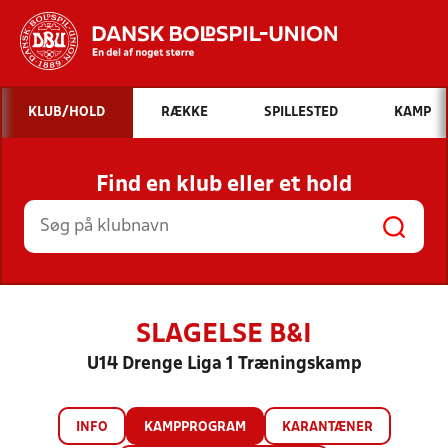
Hvad vil du søge efter?
KLUB/HOLD
RÆKKE
SPILLESTED
KAMP
INDHOLD OG NYHEDER
Find en klub eller et hold
STILLINGER, RESULTATER, KLUBBER OG
HOLD
SLAGELSE B&I
U14 Drenge Liga 1 Træningskamp
INFO
KAMPPROGRAM
KARANTÆNER