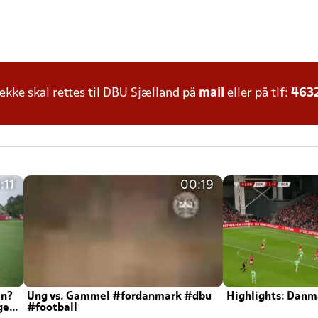
ke skal rettes til DBU Sjælland på
mail
eller på tlf:
463
:11
00:19
en?
Ung vs. Gammel #fordanmark #dbu
Highlights: Danma
ger
#football