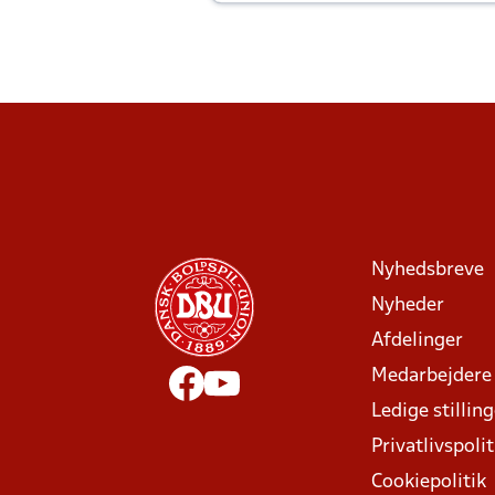
Joachim altid til efter kampe?
Nyhedsbreve
Nyheder
Afdelinger
Medarbejdere
Ledige stillin
Privatlivspolit
Cookiepolitik