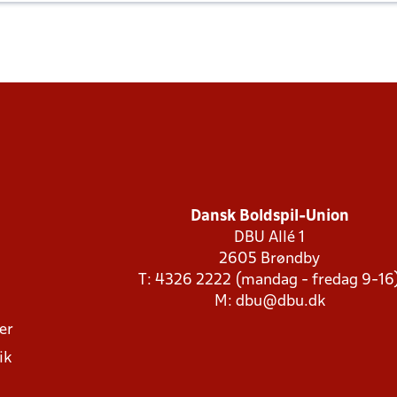
Dansk Boldspil-Union
DBU Allé 1
2605 Brøndby
T: 4326 2222 (mandag - fredag 9-16
M:
dbu@dbu.dk
ger
ik