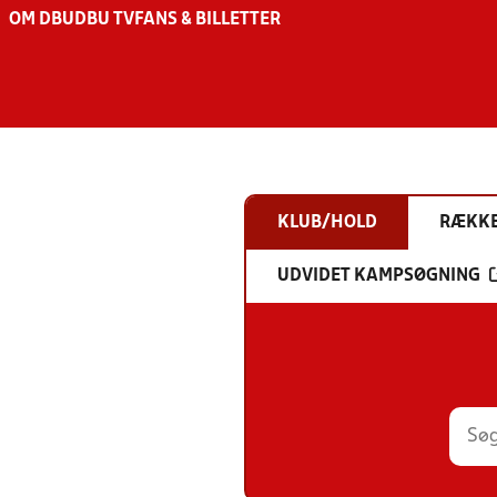
OM DBU
DBU TV
FANS & BILLETTER
KLUB/HOLD
RÆKK
UDVIDET KAMPSØGNING