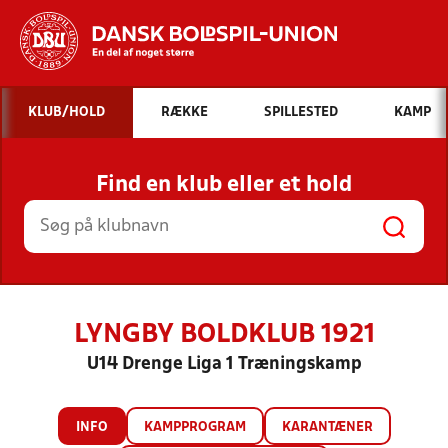
Hvad vil du søge efter?
KLUB/HOLD
RÆKKE
SPILLESTED
KAMP
INDHOLD OG NYHEDER
Find en klub eller et hold
STILLINGER, RESULTATER, KLUBBER OG
HOLD
LYNGBY BOLDKLUB 1921
U14 Drenge Liga 1 Træningskamp
INFO
KAMPPROGRAM
KARANTÆNER