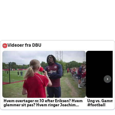
Videoer fra DBU
Hvem overtager nr.10 efter Eriksen? Hvem
Ung vs. Gamm
glemmer sit pas? Hvem ringer Joachim
#football
altid til efter kampe?