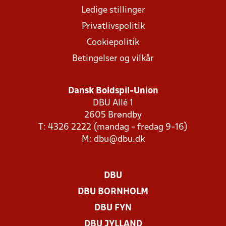
Ledige stillinger
Privatlivspolitik
Cookiepolitik
Betingelser og vilkår
Dansk Boldspil-Union
DBU Allé 1
2605 Brøndby
T: 4326 2222 (mandag - fredag 9-16)
M:
dbu@dbu.dk
DBU
DBU BORNHOLM
DBU FYN
DBU JYLLAND