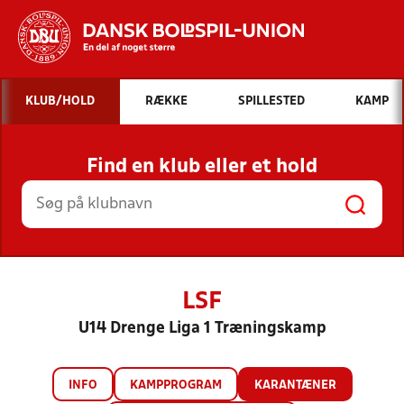
Hvad vil du søge efter?
KLUB/HOLD
RÆKKE
SPILLESTED
KAMP
INDHOLD OG NYHEDER
Find en klub eller et hold
STILLINGER, RESULTATER, KLUBBER OG
HOLD
LSF
U14 Drenge Liga 1 Træningskamp
INFO
KAMPPROGRAM
KARANTÆNER