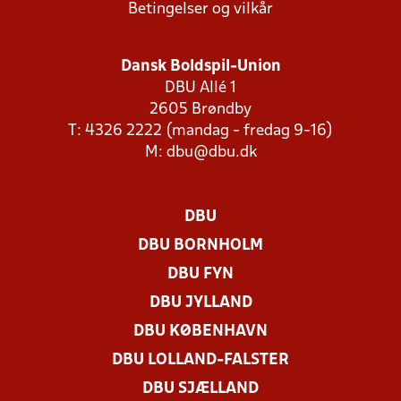
Betingelser og vilkår
Dansk Boldspil-Union
DBU Allé 1
2605 Brøndby
T: 4326 2222 (mandag - fredag 9-16)
M:
dbu@dbu.dk
DBU
DBU BORNHOLM
DBU FYN
DBU JYLLAND
DBU KØBENHAVN
DBU LOLLAND-FALSTER
DBU SJÆLLAND