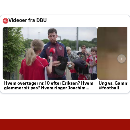
Videoer fra DBU
Hvem overtager nr.10 efter Eriksen? Hvem
Ung vs. Gamm
glemmer sit pas? Hvem ringer Joachim
#football
altid til efter kampe?