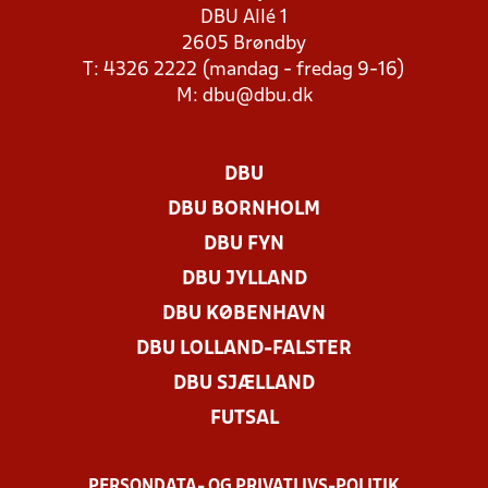
DBU Allé 1
2605 Brøndby
T: 4326 2222 (mandag - fredag 9-16)
M:
dbu@dbu.dk
DBU
DBU BORNHOLM
DBU FYN
DBU JYLLAND
DBU KØBENHAVN
DBU LOLLAND-FALSTER
DBU SJÆLLAND
FUTSAL
PERSONDATA- OG PRIVATLIVS-POLITIK