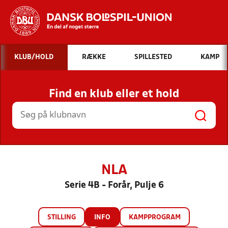
Hvad vil du søge efter?
KLUB/HOLD
RÆKKE
SPILLESTED
KAMP
INDHOLD OG NYHEDER
Find en klub eller et hold
STILLINGER, RESULTATER, KLUBBER OG
HOLD
NLA
Serie 4B - Forår, Pulje 6
STILLING
INFO
KAMPPROGRAM