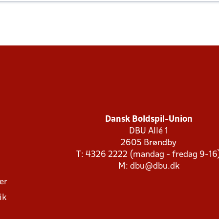
Dansk Boldspil-Union
DBU Allé 1
2605 Brøndby
T: 4326 2222 (mandag - fredag 9-16
M:
dbu@dbu.dk
ger
ik