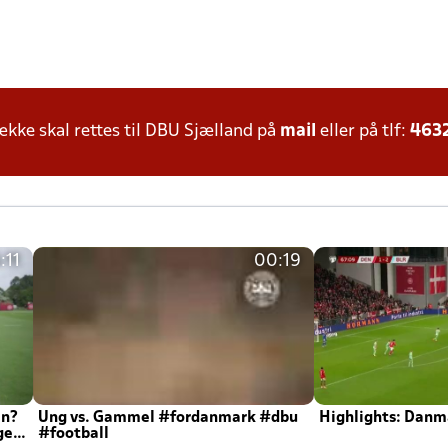
ke skal rettes til DBU Sjælland på
mail
eller på tlf:
463
:11
00:19
en?
Ung vs. Gammel #fordanmark #dbu
Highlights: Danma
ger
#football