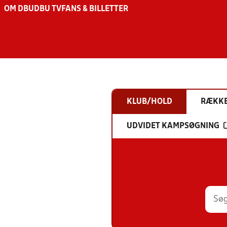
OM DBU
DBU TV
FANS & BILLETTER
KLUB/HOLD
RÆKK
UDVIDET KAMPSØGNING