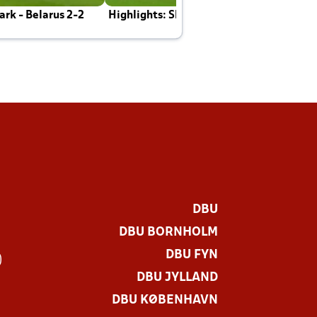
rk - Belarus 2-2
Highlights: Skotland - Danmark 4-2
J
E
DBU
DBU BORNHOLM
DBU FYN
)
DBU JYLLAND
DBU KØBENHAVN