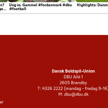
en?
Ung vs. Gammel #fordanmark #dbu
Highlights: Danma
ger
#football
Dansk Boldspil-Union
DBU Allé 1
2605 Brøndby
T: 4326 2222 (mandag - fredag 9-16
M:
dbu@dbu.dk
ger