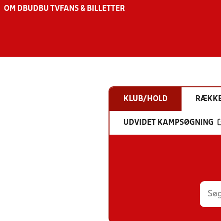
OM DBU
DBU TV
FANS & BILLETTER
KLUB/HOLD
RÆKK
UDVIDET KAMPSØGNING