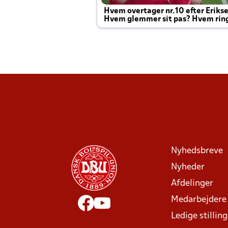
Hvem overtager nr.10 efter Eriks
Hvem glemmer sit pas? Hvem rin
Joachim altid til efter kampe?
Nyhedsbreve
Nyheder
Afdelinger
Medarbejdere
Ledige stillin