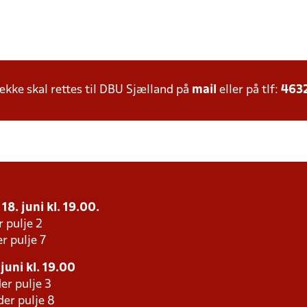
ke skal rettes til DBU Sjælland på
mail
eller på tlf:
463
18. juni kl. 19.00.
r pulje 2
r pulje 7
juni kl. 19.00
er pulje 3
er pulje 8