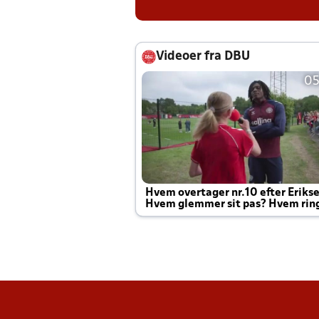
Videoer fra DBU
05
Hvem overtager nr.10 efter Eriks
Hvem glemmer sit pas? Hvem rin
Joachim altid til efter kampe?