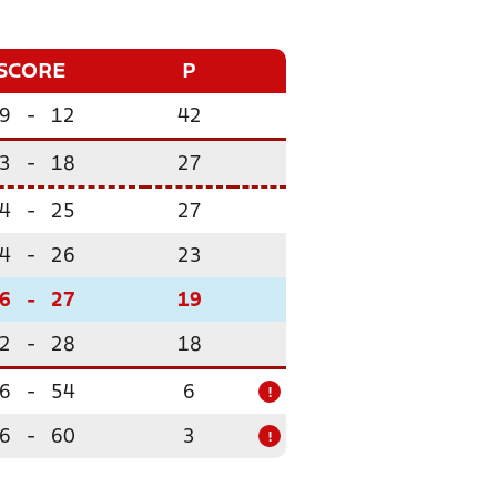
SCORE
P
9
-
12
42
3
-
18
27
4
-
25
27
4
-
26
23
6
-
27
19
2
-
28
18
6
-
54
6
!
6
-
60
3
!