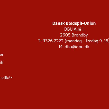
Dansk Boldspil-Union
DBU Allé 1
2605 Brøndby
T: 4326 2222 (mandag - fredag 9-16
M:
dbu@dbu.dk
ger
ik
 vilkår