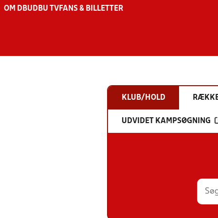
OM DBU
DBU TV
FANS & BILLETTER
KLUB/HOLD
RÆKK
UDVIDET KAMPSØGNING