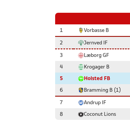
1
Vorbasse B
2
Jernved IF
3
Læborg GF
4
Krogager B
5
Holsted FB
6
Bramming B (1)
7
Andrup IF
8
Coconut Lions