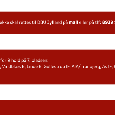
ke skal rettes til DBU Jylland på
mail
eller på tlf:
8939
or 9 hold på 7. pladsen:
 Vindblæs B, Linde B, Gullestrup IF, AIA/Tranbjerg, As IF,