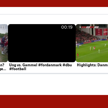
:11
00:19
en?
Ung vs. Gammel #fordanmark #dbu
Highlights: Danma
ger
#football