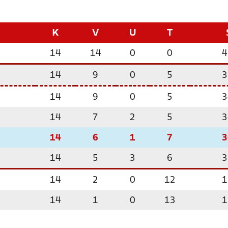
K
V
U
T
14
14
0
0
4
14
9
0
5
3
14
9
0
5
3
14
7
2
5
3
14
6
1
7
3
14
5
3
6
3
14
2
0
12
1
14
1
0
13
1