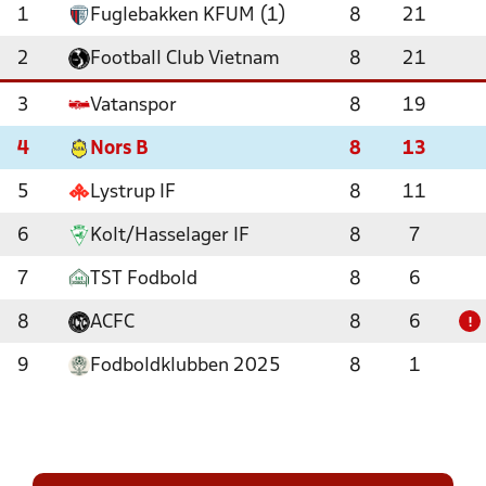
1
Fuglebakken KFUM (1)
8
21
2
Football Club Vietnam
8
21
3
Vatanspor
8
19
4
Nors B
8
13
5
Lystrup IF
8
11
6
Kolt/Hasselager IF
8
7
7
TST Fodbold
8
6
8
ACFC
8
6
!
9
Fodboldklubben 2025
8
1