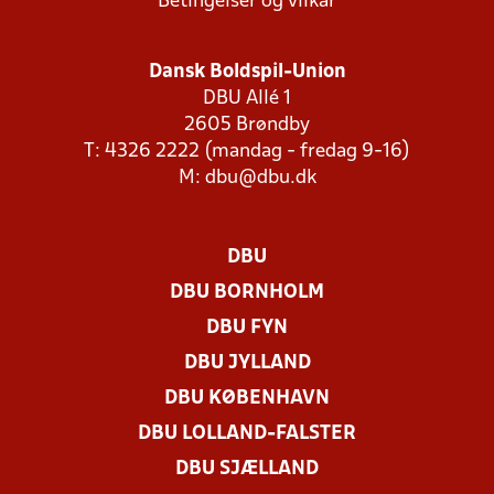
Betingelser og vilkår
Dansk Boldspil-Union
DBU Allé 1
2605 Brøndby
T: 4326 2222 (mandag - fredag 9-16)
M:
dbu@dbu.dk
DBU
DBU BORNHOLM
DBU FYN
DBU JYLLAND
DBU KØBENHAVN
DBU LOLLAND-FALSTER
DBU SJÆLLAND