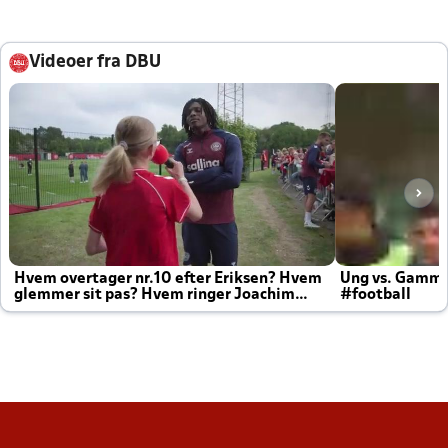
Videoer fra DBU
Hvem overtager nr.10 efter Eriksen? Hvem
Ung vs. Gamm
glemmer sit pas? Hvem ringer Joachim
#football
altid til efter kampe?