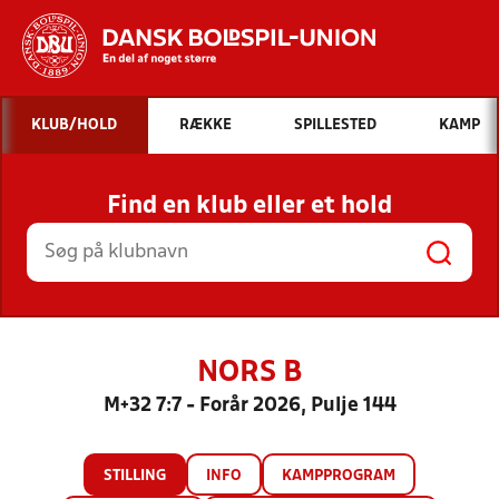
Hvad vil du søge efter?
KLUB/HOLD
RÆKKE
SPILLESTED
KAMP
INDHOLD OG NYHEDER
Find en klub eller et hold
STILLINGER, RESULTATER, KLUBBER OG
HOLD
NORS B
M+32 7:7 - Forår 2026, Pulje 144
STILLING
INFO
KAMPPROGRAM