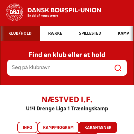
Hvad vil du søge efter?
KLUB/HOLD
RÆKKE
SPILLESTED
KAMP
INDHOLD OG NYHEDER
Find en klub eller et hold
STILLINGER, RESULTATER, KLUBBER OG
HOLD
NÆSTVED I.F.
U14 Drenge Liga 1 Træningskamp
INFO
KAMPPROGRAM
KARANTÆNER