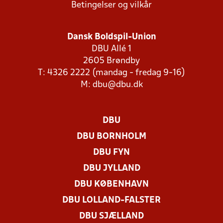
Betingelser og vilkår
Dansk Boldspil-Union
DBU Allé 1
2605 Brøndby
T: 4326 2222 (mandag - fredag 9-16)
M:
dbu@dbu.dk
DBU
DBU BORNHOLM
DBU FYN
DBU JYLLAND
DBU KØBENHAVN
DBU LOLLAND-FALSTER
DBU SJÆLLAND