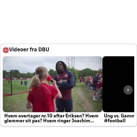
Videoer fra DBU
Hvem overtager nr.10 efter Eriksen? Hvem
Ung vs. Gamm
glemmer sit pas? Hvem ringer Joachim
#football
altid til efter kampe?