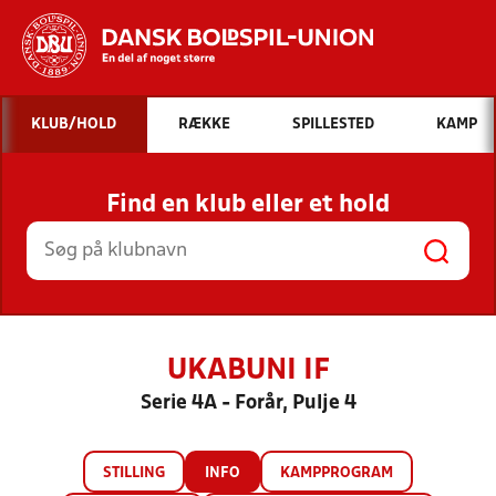
Hvad vil du søge efter?
KLUB/HOLD
RÆKKE
SPILLESTED
KAMP
INDHOLD OG NYHEDER
Find en klub eller et hold
STILLINGER, RESULTATER, KLUBBER OG
HOLD
UKABUNI IF
Serie 4A - Forår, Pulje 4
STILLING
INFO
KAMPPROGRAM