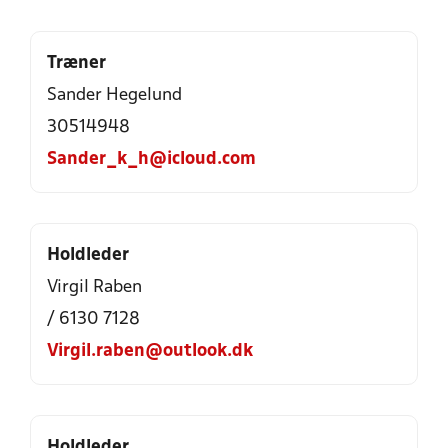
Træner
Sander Hegelund
30514948
Sander_k_h@icloud.com
Holdleder
Virgil Raben
/ 6130 7128
Virgil.raben@outlook.dk
Holdleder