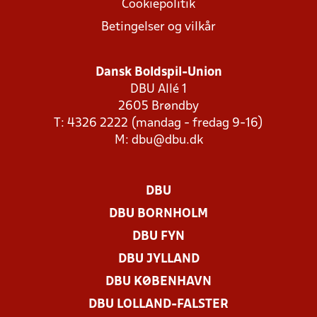
Cookiepolitik
Betingelser og vilkår
Dansk Boldspil-Union
DBU Allé 1
2605 Brøndby
T: 4326 2222 (mandag - fredag 9-16)
M:
dbu@dbu.dk
DBU
DBU BORNHOLM
DBU FYN
DBU JYLLAND
DBU KØBENHAVN
DBU LOLLAND-FALSTER