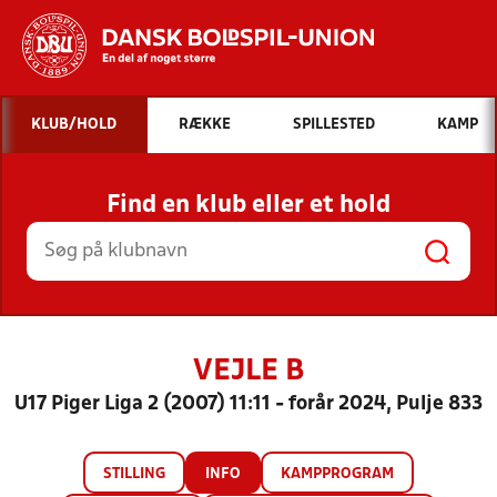
Hvad vil du søge efter?
KLUB/HOLD
RÆKKE
SPILLESTED
KAMP
INDHOLD OG NYHEDER
Find en klub eller et hold
STILLINGER, RESULTATER, KLUBBER OG
HOLD
VEJLE B
U17 Piger Liga 2 (2007) 11:11 - forår 2024, Pulje 833
STILLING
INFO
KAMPPROGRAM