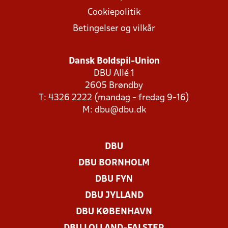
Cookiepolitik
Betingelser og vilkår
Dansk Boldspil-Union
DBU Allé 1
2605 Brøndby
T: 4326 2222 (mandag - fredag 9-16)
M:
dbu@dbu.dk
DBU
DBU BORNHOLM
DBU FYN
DBU JYLLAND
DBU KØBENHAVN