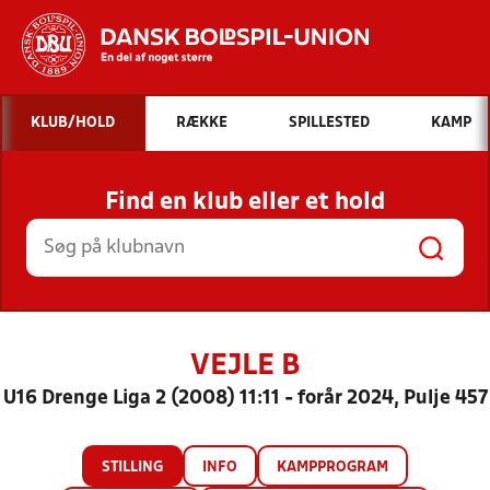
Hvad vil du søge efter?
KLUB/HOLD
RÆKKE
SPILLESTED
KAMP
INDHOLD OG NYHEDER
Find en klub eller et hold
STILLINGER, RESULTATER, KLUBBER OG
HOLD
VEJLE B
U16 Drenge Liga 2 (2008) 11:11 - forår 2024, Pulje 457
STILLING
INFO
KAMPPROGRAM