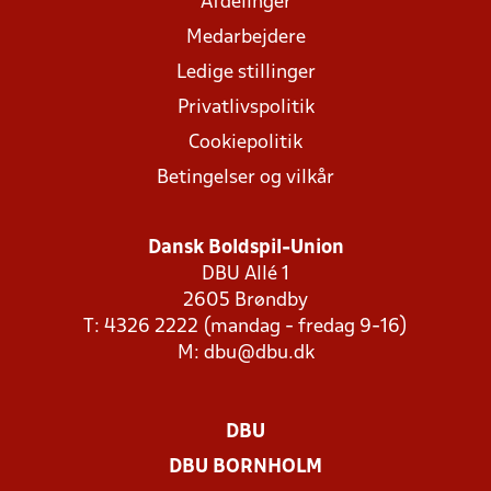
Afdelinger
Medarbejdere
Ledige stillinger
Privatlivspolitik
Cookiepolitik
Betingelser og vilkår
Dansk Boldspil-Union
DBU Allé 1
2605 Brøndby
T: 4326 2222 (mandag - fredag 9-16)
M:
dbu@dbu.dk
DBU
DBU BORNHOLM