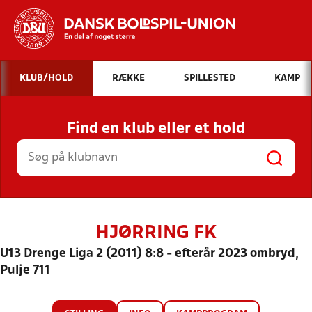
Hvad vil du søge efter?
KLUB/HOLD
RÆKKE
SPILLESTED
KAMP
INDHOLD OG NYHEDER
Find en klub eller et hold
STILLINGER, RESULTATER, KLUBBER OG
HOLD
HJØRRING FK
U13 Drenge Liga 2 (2011) 8:8 - efterår 2023 ombryd,
Pulje 711