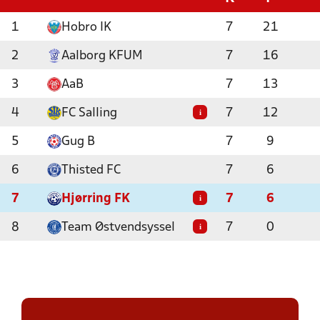
1
Hobro IK
7
21
2
Aalborg KFUM
7
16
3
AaB
7
13
4
FC Salling
7
12
i
5
Gug B
7
9
6
Thisted FC
7
6
7
Hjørring FK
7
6
i
8
Team Østvendsyssel
7
0
i