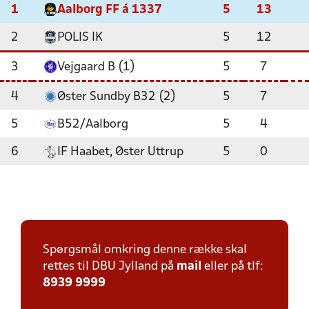
1
Aalborg FF á 1337
5
13
2
POLIS IK
5
12
3
Vejgaard B (1)
5
7
4
Øster Sundby B32 (2)
5
7
5
B52/Aalborg
5
4
6
IF Haabet, Øster Uttrup
5
0
Spørgsmål omkring denne række skal
rettes til DBU Jylland på
mail
eller på tlf:
8939 9999