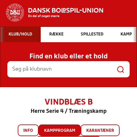
Hvad vil du søge efter?
KLUB/HOLD
RÆKKE
SPILLESTED
KAMP
INDHOLD OG NYHEDER
Find en klub eller et hold
STILLINGER, RESULTATER, KLUBBER OG
HOLD
VINDBLÆS B
Herre Serie 4 / Træningskamp
INFO
KAMPPROGRAM
KARANTÆNER