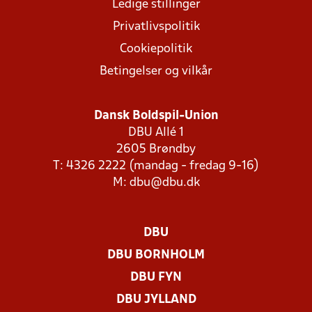
Ledige stillinger
Privatlivspolitik
Cookiepolitik
Betingelser og vilkår
Dansk Boldspil-Union
DBU Allé 1
2605 Brøndby
T: 4326 2222 (mandag - fredag 9-16)
M:
dbu@dbu.dk
DBU
DBU BORNHOLM
DBU FYN
DBU JYLLAND