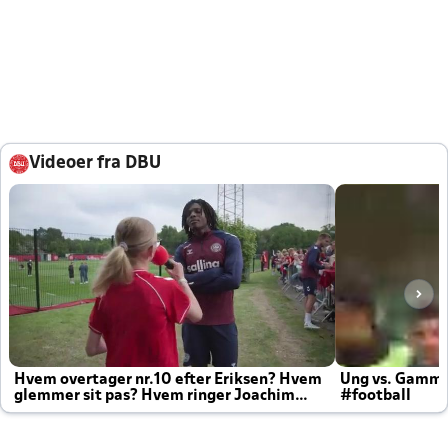
Videoer fra DBU
Hvem overtager nr.10 efter Eriksen? Hvem
Ung vs. Gamm
glemmer sit pas? Hvem ringer Joachim
#football
altid til efter kampe?