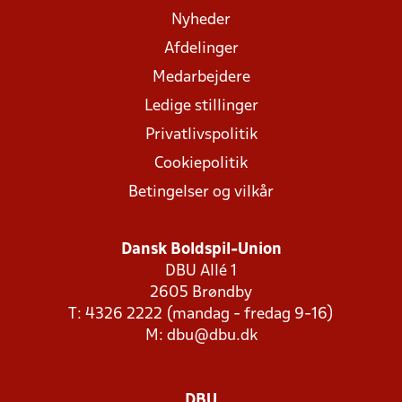
Nyheder
Afdelinger
Medarbejdere
Ledige stillinger
Privatlivspolitik
Cookiepolitik
Betingelser og vilkår
Dansk Boldspil-Union
DBU Allé 1
2605 Brøndby
T: 4326 2222 (mandag - fredag 9-16)
M:
dbu@dbu.dk
DBU