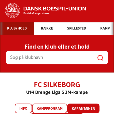
Hvad vil du søge efter?
KLUB/HOLD
RÆKKE
SPILLESTED
KAMP
INDHOLD OG NYHEDER
Find en klub eller et hold
STILLINGER, RESULTATER, KLUBBER OG
HOLD
FC SILKEBORG
U14 Drenge Liga 5 JM-kampe
INFO
KAMPPROGRAM
KARANTÆNER