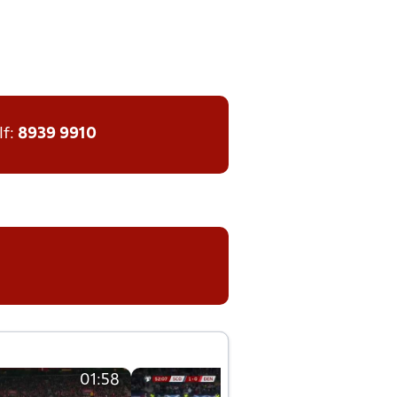
lf:
8939 9910
01:58
01:58