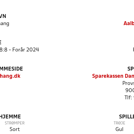
VN
hang
Aal
E
 8:8 - Forår 2024
EMMESIDE
SP
hang.dk
Sparekassen Dan
Prov
900
Tlf
 HJEMME
SPIL
STRØMPER
TRØJE
Sort
Gul