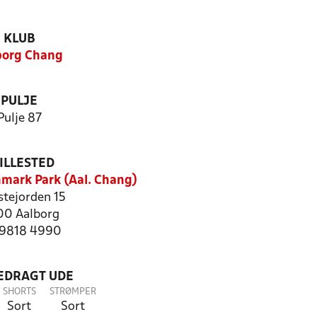
KLUB
borg Chang
PULJE
Pulje 87
ILLESTED
mark Park (Aal. Chang)
stejorden 15
0 Aalborg
: 9818 4990
LEDRAGT UDE
SHORTS
STRØMPER
Sort
Sort