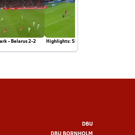
rk - Belarus 2-2
Highlights: Skotland - Danmark 4-2
J
E
DBU
DBU BORNHOLM