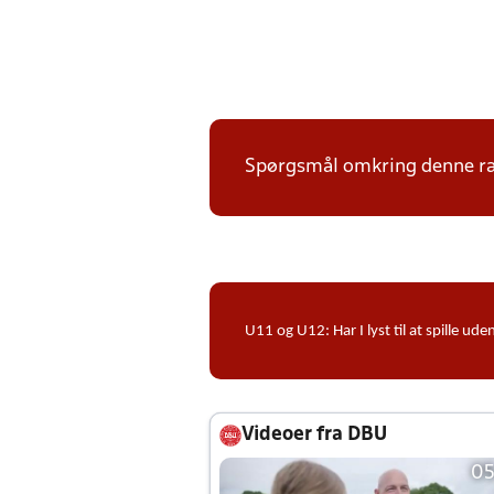
Spørgsmål omkring denne ræk
U11 og U12: Har I lyst til at spille 
Videoer fra DBU
05