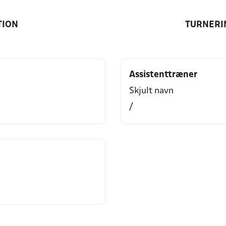
TION
TURNERI
Assistenttræner
Skjult navn
/