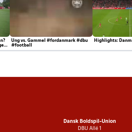
en?
Ung vs. Gammel #fordanmark #dbu
Highlights: Danma
ger
#football
Dansk Boldspil-Union
DBU Allé 1