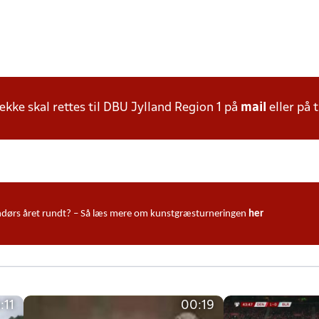
ke skal rettes til DBU Jylland Region 1 på
mail
eller på t
udendørs året rundt? – Så læs mere om kunstgræsturneringen
her
:11
00:19