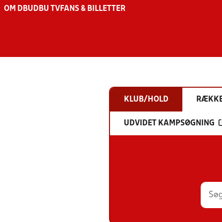
OM DBU
DBU TV
FANS & BILLETTER
KLUB/HOLD
RÆKK
UDVIDET KAMPSØGNING