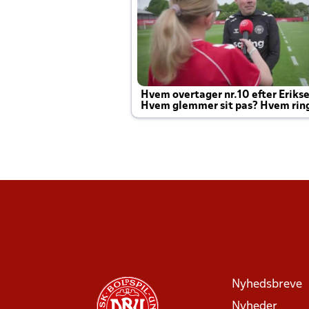
Hvem overtager nr.10 efter Eriks
Hvem glemmer sit pas? Hvem rin
Joachim altid til efter kampe?
Nyhedsbreve
Nyheder