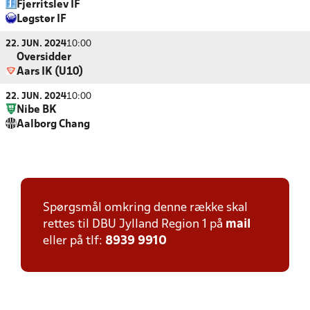
Fjerritslev IF
Løgstør IF
22. JUN. 2024
10:00
Oversidder
Aars IK (U10)
22. JUN. 2024
10:00
Nibe BK
Aalborg Chang
Spørgsmål omkring denne række skal
rettes til DBU Jylland Region 1 på
mail
eller på tlf:
8939 9910