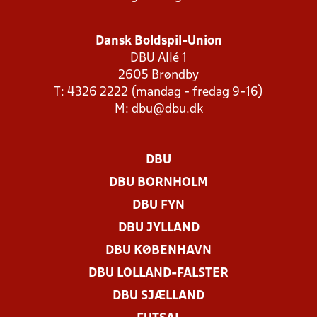
Dansk Boldspil-Union
DBU Allé 1
2605 Brøndby
T: 4326 2222 (mandag - fredag 9-16)
M:
dbu@dbu.dk
DBU
DBU BORNHOLM
DBU FYN
DBU JYLLAND
DBU KØBENHAVN
DBU LOLLAND-FALSTER
DBU SJÆLLAND