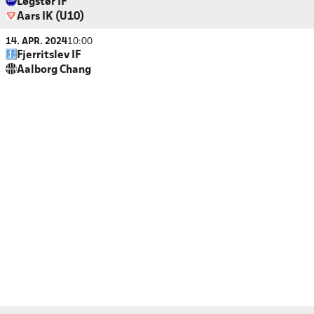
Løgstør IF
Aars IK (U10)
14. APR. 2024
10:00
Fjerritslev IF
Aalborg Chang