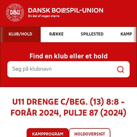
Hvad vil du søge efter?
KLUB/HOLD
RÆKKE
SPILLESTED
KAMP
INDHOLD OG NYHEDER
Find en klub eller et hold
STILLINGER, RESULTATER, KLUBBER OG
HOLD
U11 DRENGE C/BEG. (13) 8:8 -
FORÅR 2024, PULJE 87 (2024)
KAMPPROGRAM
HOLDOVERSIGT