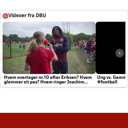
Videoer fra DBU
Hvem overtager nr.10 efter Eriksen? Hvem
Ung vs. Gamm
glemmer sit pas? Hvem ringer Joachim
#football
altid til efter kampe?