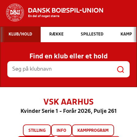
Hvad vil du søge efter?
KLUB/HOLD
RÆKKE
SPILLESTED
KAMP
INDHOLD OG NYHEDER
Find en klub eller et hold
STILLINGER, RESULTATER, KLUBBER OG
HOLD
VSK AARHUS
Kvinder Serie 1 - Forår 2026, Pulje 261
STILLING
INFO
KAMPPROGRAM