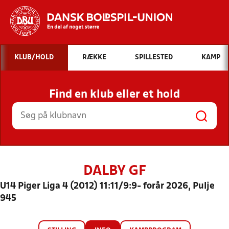
Hvad vil du søge efter?
KLUB/HOLD
RÆKKE
SPILLESTED
KAMP
INDHOLD OG NYHEDER
Find en klub eller et hold
STILLINGER, RESULTATER, KLUBBER OG
HOLD
DALBY GF
U14 Piger Liga 4 (2012) 11:11/9:9- forår 2026, Pulje
945