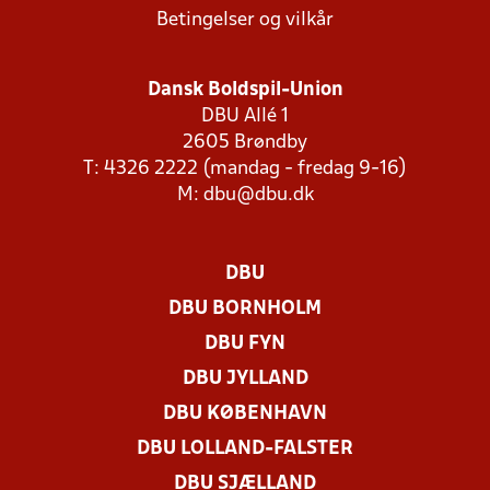
Betingelser og vilkår
Dansk Boldspil-Union
DBU Allé 1
2605 Brøndby
T: 4326 2222 (mandag - fredag 9-16)
M:
dbu@dbu.dk
DBU
DBU BORNHOLM
DBU FYN
DBU JYLLAND
DBU KØBENHAVN
DBU LOLLAND-FALSTER
DBU SJÆLLAND