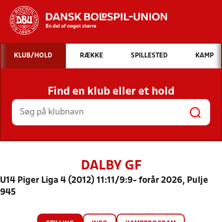
Hvad vil du søge efter?
KLUB/HOLD
RÆKKE
SPILLESTED
KAMP
INDHOLD OG NYHEDER
Find en klub eller et hold
STILLINGER, RESULTATER, KLUBBER OG
HOLD
DALBY GF
U14 Piger Liga 4 (2012) 11:11/9:9- forår 2026, Pulje
945