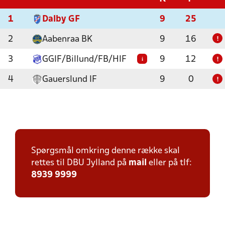
1
Dalby GF
9
25
2
Aabenraa BK
9
16
!
3
GGIF/Billund/FB/HIF
9
12
i
!
4
Gauerslund IF
9
0
!
Spørgsmål omkring denne række skal
rettes til DBU Jylland på
mail
eller på tlf:
8939 9999