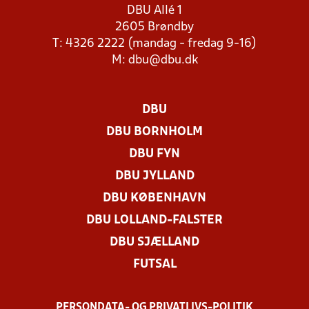
DBU Allé 1
2605 Brøndby
T: 4326 2222 (mandag - fredag 9-16)
M:
dbu@dbu.dk
DBU
DBU BORNHOLM
DBU FYN
DBU JYLLAND
DBU KØBENHAVN
DBU LOLLAND-FALSTER
DBU SJÆLLAND
FUTSAL
PERSONDATA- OG PRIVATLIVS-POLITIK