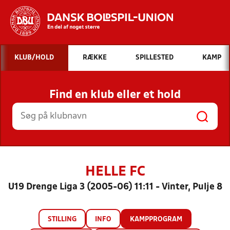
Hvad vil du søge efter?
KLUB/HOLD
RÆKKE
SPILLESTED
KAMP
INDHOLD OG NYHEDER
Find en klub eller et hold
STILLINGER, RESULTATER, KLUBBER OG
HOLD
HELLE FC
U19 Drenge Liga 3 (2005-06) 11:11 - Vinter, Pulje 8
STILLING
INFO
KAMPPROGRAM