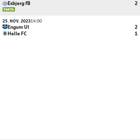
Esbjerg fB
2
25. NOV. 2023
14:00
Engum UI
2
Helle FC
1