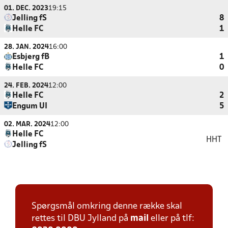
01. DEC. 2023
19:15
Jelling fS
8
Helle FC
1
28. JAN. 2024
16:00
Esbjerg fB
1
Helle FC
0
24. FEB. 2024
12:00
Helle FC
2
Engum UI
5
02. MAR. 2024
12:00
Helle FC
HHT
Jelling fS
Spørgsmål omkring denne række skal
rettes til DBU Jylland på
mail
eller på tlf: