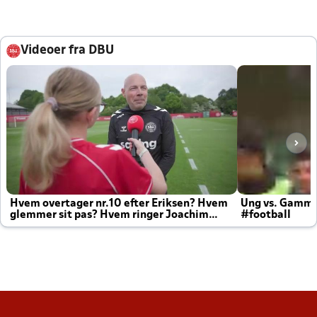
Videoer fra DBU
Hvem overtager nr.10 efter Eriksen? Hvem
Ung vs. Gamm
glemmer sit pas? Hvem ringer Joachim
#football
altid til efter kampe?