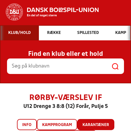
Hvad vil du søge efter?
KLUB/HOLD
RÆKKE
SPILLESTED
KAMP
INDHOLD OG NYHEDER
Find en klub eller et hold
STILLINGER, RESULTATER, KLUBBER OG
HOLD
RØRBY-VÆRSLEV IF
U12 Drenge 3 8:8 (12) Forår, Pulje 5
INFO
KAMPPROGRAM
KARANTÆNER