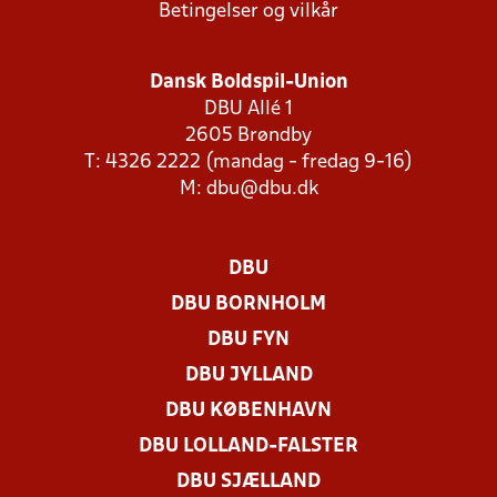
Betingelser og vilkår
Dansk Boldspil-Union
DBU Allé 1
2605 Brøndby
T: 4326 2222 (mandag - fredag 9-16)
M:
dbu@dbu.dk
DBU
DBU BORNHOLM
DBU FYN
DBU JYLLAND
DBU KØBENHAVN
DBU LOLLAND-FALSTER
DBU SJÆLLAND