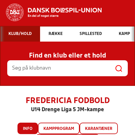
Hvad vil du søge efter?
KLUB/HOLD
RÆKKE
SPILLESTED
KAMP
INDHOLD OG NYHEDER
Find en klub eller et hold
STILLINGER, RESULTATER, KLUBBER OG
HOLD
FREDERICIA FODBOLD
U14 Drenge Liga 5 JM-kampe
INFO
KAMPPROGRAM
KARANTÆNER