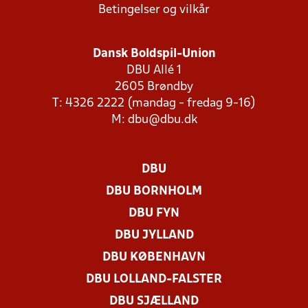
Betingelser og vilkår
Dansk Boldspil-Union
DBU Allé 1
2605 Brøndby
T: 4326 2222 (mandag - fredag 9-16)
M:
dbu@dbu.dk
DBU
DBU BORNHOLM
DBU FYN
DBU JYLLAND
DBU KØBENHAVN
DBU LOLLAND-FALSTER
DBU SJÆLLAND