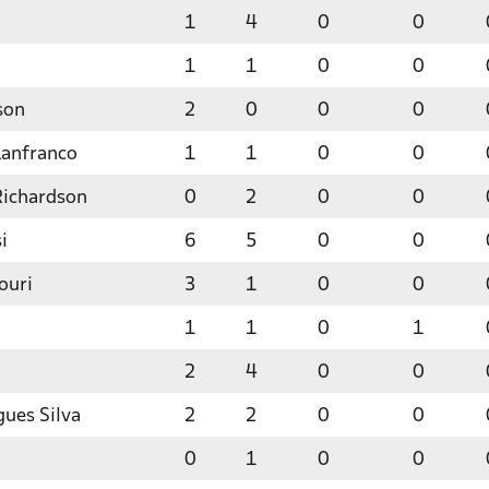
1
4
0
0
1
1
0
0
son
2
0
0
0
Lanfranco
1
1
0
0
Richardson
0
2
0
0
i
6
5
0
0
ouri
3
1
0
0
1
1
0
1
2
4
0
0
gues Silva
2
2
0
0
0
1
0
0