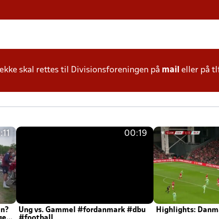
ke skal rettes til Divisionsforeningen på
mail
eller på tl
:11
00:19
en?
Ung vs. Gammel #fordanmark #dbu
Highlights: Danma
ger
#football