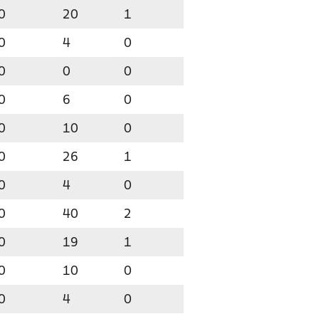
0
20
1
0
4
0
0
0
0
0
6
0
0
10
0
0
26
1
0
4
0
0
40
2
0
19
1
0
10
0
0
4
0