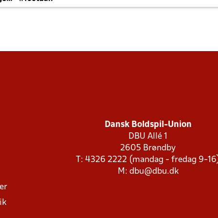
Dansk Boldspil-Union
DBU Allé 1
2605 Brøndby
T: 4326 2222 (mandag - fredag 9-16
M:
dbu@dbu.dk
ger
ik