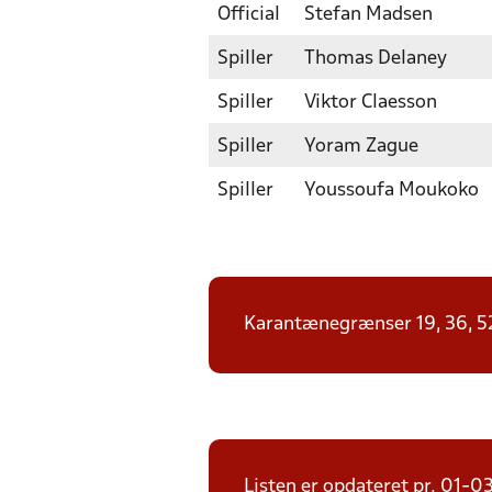
Official
Stefan Madsen
Spiller
Thomas Delaney
Spiller
Viktor Claesson
Spiller
Yoram Zague
Spiller
Youssoufa Moukoko
Karantænegrænser 19, 36, 52, 
Listen er opdateret pr. 01-