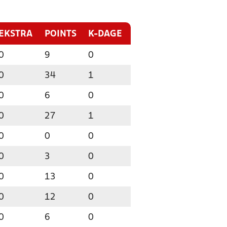
EKSTRA
POINTS
K-DAGE
0
9
0
0
34
1
0
6
0
0
27
1
0
0
0
0
3
0
0
13
0
0
12
0
0
6
0