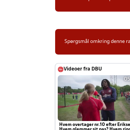
Spørgsmål omkring denne ræk
Videoer fra DBU
05
Hvem overtager nr.10 efter Eriks
Hvem glemmer sit pas? Hvem rin