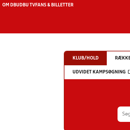
OM DBU
DBU TV
FANS & BILLETTER
KLUB/HOLD
RÆKK
UDVIDET KAMPSØGNING