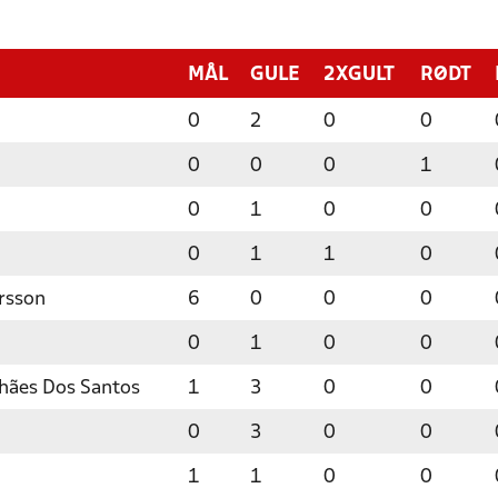
MÅL
GULE
2XGULT
RØDT
0
2
0
0
0
0
0
1
0
1
0
0
0
1
1
0
arsson
6
0
0
0
0
1
0
0
lhães Dos Santos
1
3
0
0
0
3
0
0
1
1
0
0