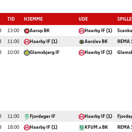
TID
HJEMME
UDE
SPILL
3
13:00
Aarup BK
Haarby IF (1)
Scanka
3
11:00
Haarby IF (1)
Aarslev BK
REMA 1
3
10:00
Glamsbjerg IF
Haarby IF (1)
Glamsb
3
11:00
Fjordager IF
Haarby IF (1)
Fjorda
3
18:00
Haarby IF (1)
KFUM.s BK
REMA 1