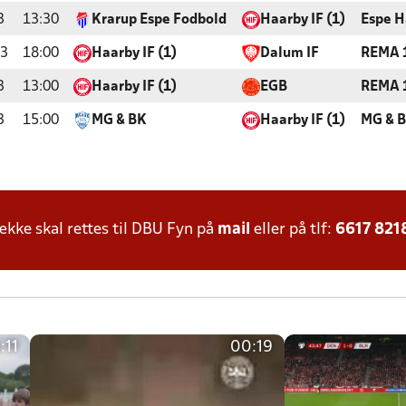
3
13:30
Krarup Espe Fodbold
Haarby IF (1)
Espe H
23
18:00
Haarby IF (1)
Dalum IF
REMA 1
3
13:00
Haarby IF (1)
EGB
REMA 1
3
15:00
MG & BK
Haarby IF (1)
MG & B
ke skal rettes til DBU Fyn på
mail
eller på tlf:
6617 821
:11
00:19