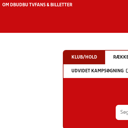
OM DBU
DBU TV
FANS & BILLETTER
KLUB/HOLD
RÆKK
UDVIDET KAMPSØGNING