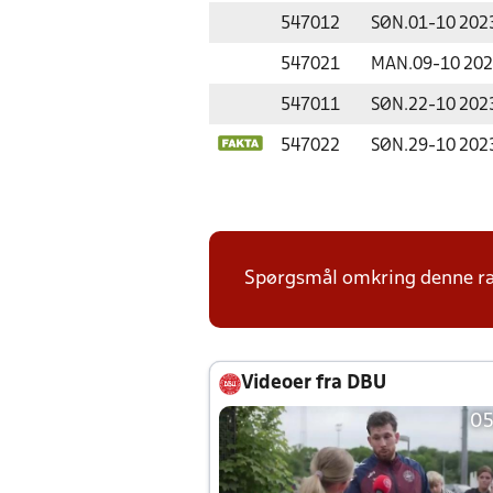
547012
SØN.
01-10 202
547021
MAN.
09-10 20
547011
SØN.
22-10 202
547022
SØN.
29-10 202
Spørgsmål omkring denne ræk
Videoer fra DBU
05