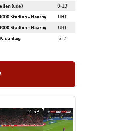
allen (ude)
0
-
13
000 Stadion - Haarby
UHT
000 Stadion - Haarby
UHT
K.s anlæg
3
-
2
8
01:58
01:58