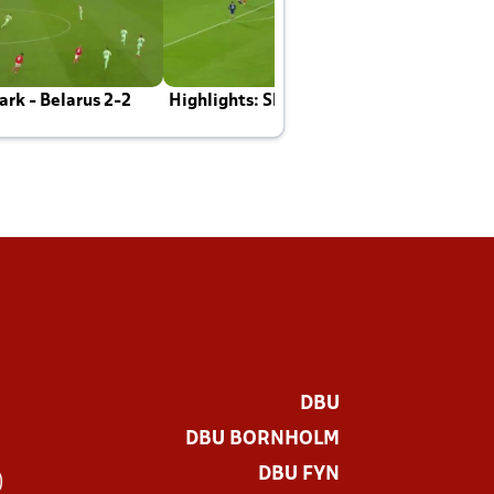
rk - Belarus 2-2
Highlights: Skotland - Danmark 4-2
J
E
DBU
DBU BORNHOLM
DBU FYN
)