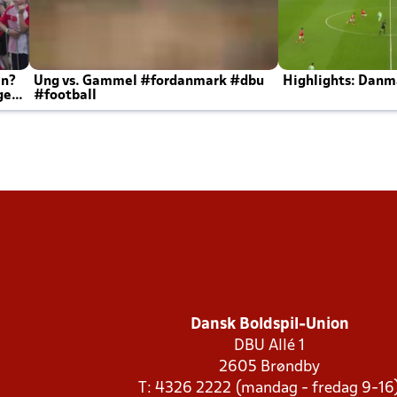
en?
Ung vs. Gammel #fordanmark #dbu
Highlights: Danma
ger
#football
Dansk Boldspil-Union
DBU Allé 1
2605 Brøndby
T: 4326 2222 (mandag - fredag 9-16