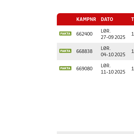
KAMPNR
DATO
T
LØR.
662400
1
27-09 2025
LØR.
668838
1
04-10 2025
LØR.
669080
1
11-10 2025