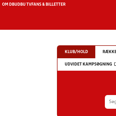
OM DBU
DBU TV
FANS & BILLETTER
KLUB/HOLD
RÆKK
UDVIDET KAMPSØGNING