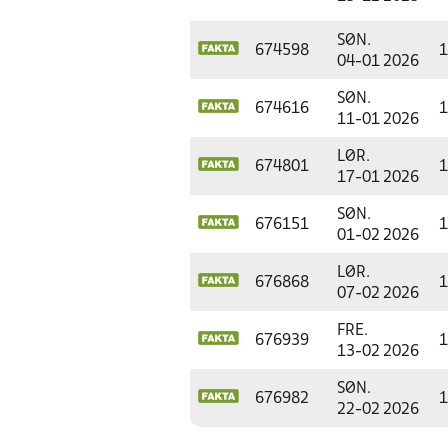
SØN.
674598
1
04-01 2026
SØN.
674616
1
11-01 2026
LØR.
674801
1
17-01 2026
SØN.
676151
1
01-02 2026
LØR.
676868
1
07-02 2026
FRE.
676939
1
13-02 2026
SØN.
676982
1
22-02 2026