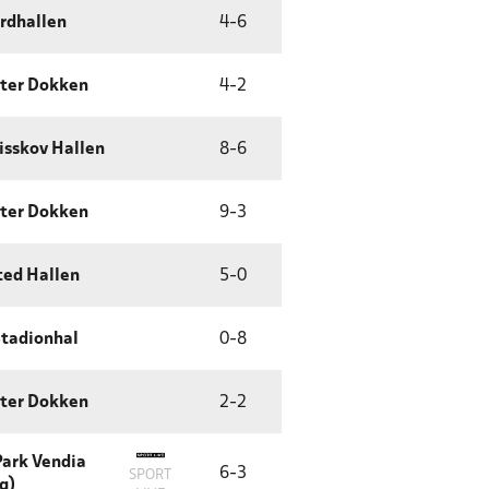
rdhallen
4
-
6
ter Dokken
4
-
2
Risskov Hallen
8
-
6
ter Dokken
9
-
3
ed Hallen
5
-
0
Stadionhal
0
-
8
ter Dokken
2
-
2
Park Vendia
6
-
3
SPORT
g)