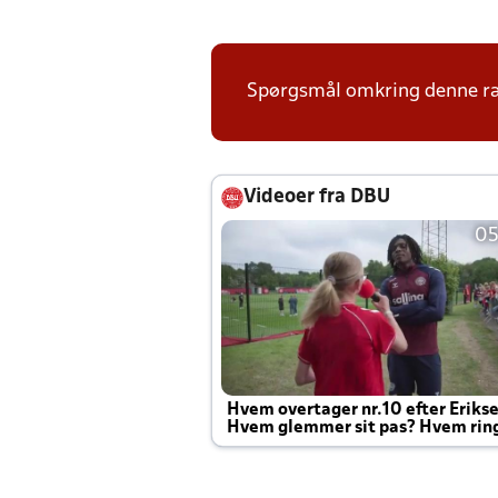
Spørgsmål omkring denne ræk
Videoer fra DBU
05
Hvem overtager nr.10 efter Eriks
Hvem glemmer sit pas? Hvem rin
Joachim altid til efter kampe?