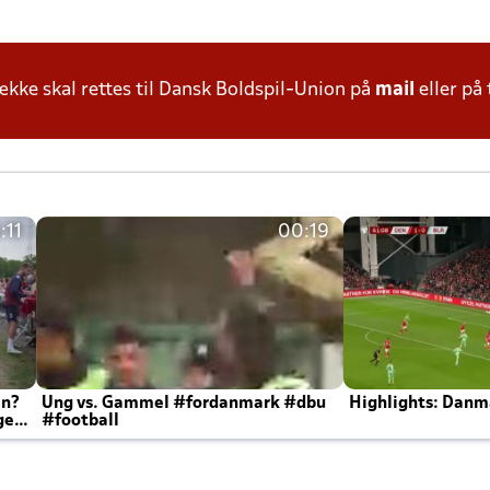
ke skal rettes til Dansk Boldspil-Union på
mail
eller på 
:11
00:19
en?
Ung vs. Gammel #fordanmark #dbu
Highlights: Danma
ger
#football