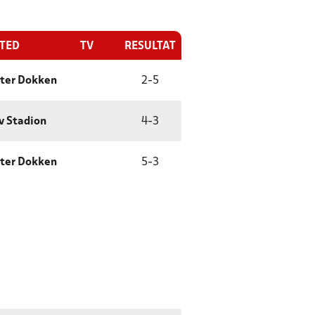
STED
TV
RESULTAT
ter Dokken
2
-
5
v Stadion
4
-
3
ter Dokken
5
-
3