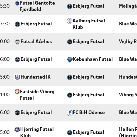
Futsal Gentofte
5:30
Esbjerg Futsal
Møllegå
Fjordbold
Aalborg Futsal
7:30
Esbjerg Futsal
Blue Wa
Klub
0:00
Futsal AArhus
Esbjerg Futsal
Vejlby 
6:00
Esbjerg Futsal
København Futsal
Blue Wa
5:00
Hundested IK
Esbjerg Futsal
Hundest
Eastside Viborg
1:00
Esbjerg Futsal
Viborg 
Futsal
6:00
Esbjerg Futsal
FC BiH Odense
Blue Wa
Hjørring Futsal
Hallen 
5:00
Esbjerg Futsal
Klub
(Hjørrin