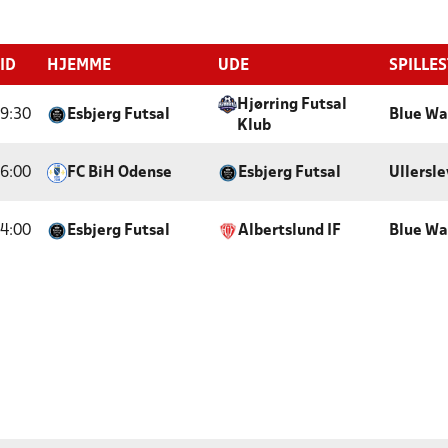
ID
HJEMME
UDE
SPILLE
Hjørring Futsal
9:30
Esbjerg Futsal
Blue Wa
Klub
6:00
FC BiH Odense
Esbjerg Futsal
Ullersle
4:00
Esbjerg Futsal
Albertslund IF
Blue Wa