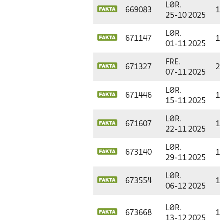
LØR.
669083
1
25-10 2025
LØR.
671147
1
01-11 2025
FRE.
671327
2
07-11 2025
LØR.
671446
1
15-11 2025
LØR.
671607
1
22-11 2025
LØR.
673140
1
29-11 2025
LØR.
673554
1
06-12 2025
LØR.
673668
1
13-12 2025