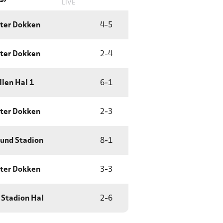
LIVE
ter Dokken
4
-
5
ter Dokken
2
-
4
llen Hal 1
6
-
1
ter Dokken
2
-
3
lund Stadion
8
-
1
ter Dokken
3
-
3
 Stadion Hal
2
-
6