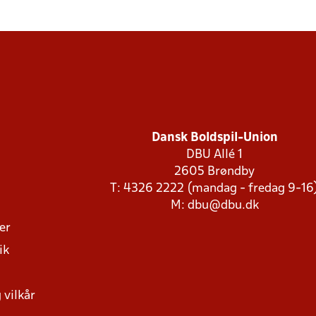
Dansk Boldspil-Union
DBU Allé 1
2605 Brøndby
T: 4326 2222 (mandag - fredag 9-16
M:
dbu@dbu.dk
ger
ik
 vilkår